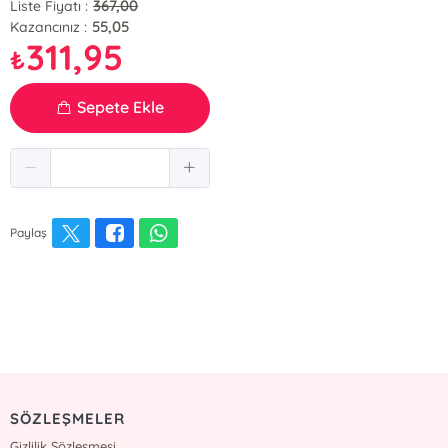
367,00
Liste Fiyatı :
55,05
Kazancınız :
311,95
₺
Sepete Ekle
Paylaş
SÖZLEŞMELER
Gizlilik Sözleşmesi