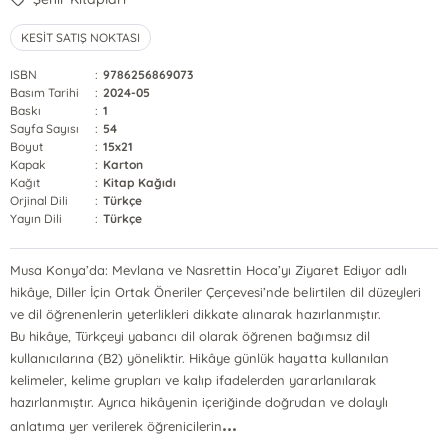
KESİT SATIŞ NOKTASI
ISBN
:
9786256869073
Basım Tarihi
:
2024-05
Baskı
:
1
Sayfa Sayısı
:
54
Boyut
:
15x21
Kapak
:
Karton
Kağıt
:
Kitap Kağıdı
Orjinal Dili
:
Türkçe
Yayın Dili
:
Türkçe
Musa Konya’da: Mevlana ve Nasrettin Hoca’yı Ziyaret Ediyor adlı
hikâye, Diller İçin Ortak Öneriler Çerçevesi’nde belirtilen dil düzeyleri
ve dil öğrenenlerin yeterlikleri dikkate alınarak hazırlanmıştır.
Bu hikâye, Türkçeyi yabancı dil olarak öğrenen bağımsız dil
kullanıcılarına (B2) yöneliktir. Hikâye günlük hayatta kullanılan
kelimeler, kelime grupları ve kalıp ifadelerden yararlanılarak
hazırlanmıştır. Ayrıca hikâyenin içeriğinde doğrudan ve dolaylı
...
anlatıma yer verilerek öğrenicilerin