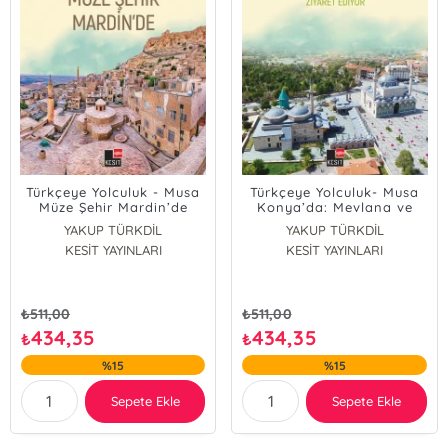
Türkçeye Yolculuk - Musa
Türkçeye Yolculuk- Musa
Müze Şehir Mardin’de
Konya’da: Mevlana ve
Nasrettin Hoca’yı Ziyaret
YAKUP TÜRKDİL
YAKUP TÜRKDİL
Ediyor
KESİT YAYINLARI
ASLI AKINCILAR
KESİT YAYINLARI
ASLI AKINCILAR
Dönüş Yılmaz
Dönüş Yılmaz
₺
511,00
₺
511,00
434,35
434,35
₺
₺
%15
%15
Sepete Ekle
Sepete Ekle