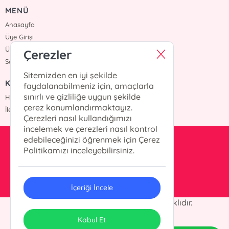
MENÜ
Anasayfa
Üye Girişi
Üye Ol
Çerezler
Sepetim
Sitemizden en iyi şekilde
KURUMSAL
faydalanabilmeniz için, amaçlarla
sınırlı ve gizliliğe uygun şekilde
Hakkımızda
çerez konumlandırmaktayız.
İletişim
Çerezleri nasıl kullandığımızı
incelemek ve çerezleri nasıl kontrol
edebileceğinizi öğrenmek için Çerez
kesit@kesityayinlari.com
Politikamızı inceleyebilirsiniz.
0212 703 12 88
İçeriği İncele
© 2025 Kesit Yayınları. Her hakkı saklıdır.
ONSO
Tasarım & Uygulama
Kabul Et