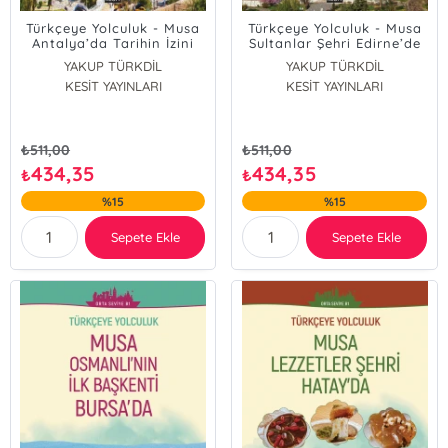
Türkçeye Yolculuk - Musa
Türkçeye Yolculuk - Musa
Antalya’da Tarihin İzini
Sultanlar Şehri Edirne’de
Sürüyor (Yüksek Seviye
(Yüksek Seviye C1+ )
YAKUP TÜRKDİL
YAKUP TÜRKDİL
C1+)
BUSE BÜŞRA TÜRKDİL
KESİT YAYINLARI
KESİT YAYINLARI
ASLI AKINCILAR
Dönüş Yılmaz
₺
511,00
₺
511,00
434,35
434,35
₺
₺
%15
%15
Sepete Ekle
Sepete Ekle