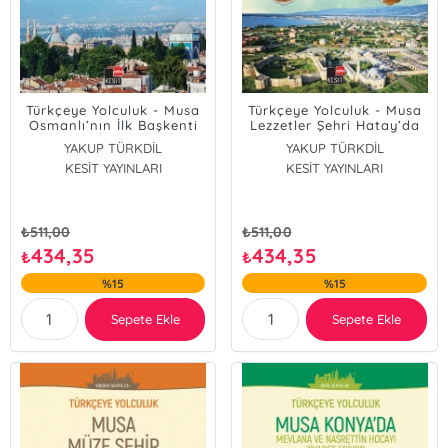
Türkçeye Yolculuk - Musa
Türkçeye Yolculuk - Musa
Osmanlı’nın İlk Başkenti
Lezzetler Şehri Hatay’da
Bursa’da (Orta Seviye B1)
(Orta Seviye B1)
YAKUP TÜRKDİL
YAKUP TÜRKDİL
KESİT YAYINLARI
ASLI AKINCILAR
KESİT YAYINLARI
ASLI AKINCILAR
Dönüş Yılmaz
Dönüş Yılmaz
₺
511,00
₺
511,00
434,35
434,35
₺
₺
%15
%15
Sepete Ekle
Sepete Ekle