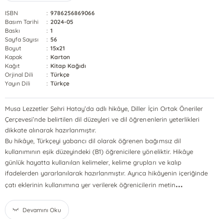
ISBN
:
9786256869066
Basım Tarihi
:
2024-05
Baskı
:
1
Sayfa Sayısı
:
56
Boyut
:
15x21
Kapak
:
Karton
Kağıt
:
Kitap Kağıdı
Orjinal Dili
:
Türkçe
Yayın Dili
:
Türkçe
Musa Lezzetler Şehri Hatay’da adlı hikâye, Diller İçin Ortak Öneriler
Çerçevesi’nde belirtilen dil düzeyleri ve dil öğrenenlerin yeterlikleri
dikkate alınarak hazırlanmıştır.
Bu hikâye, Türkçeyi yabancı dil olarak öğrenen bağımsız dil
kullanımının eşik düzeyindeki (B1) öğrenicilere yöneliktir. Hikâye
günlük hayatta kullanılan kelimeler, kelime grupları ve kalıp
ifadelerden yararlanılarak hazırlanmıştır. Ayrıca hikâyenin içeriğinde
...
çatı eklerinin kullanımına yer verilerek öğrenicilerin metin
Devamını Oku