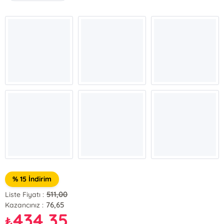
% 15 İndirim
511,00
Liste Fiyatı :
76,65
Kazancınız :
434,35
₺