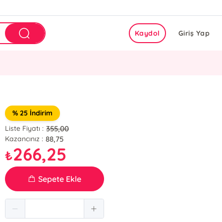
Kaydol
Giriş Yap
% 25 İndirim
355,00
Liste Fiyatı :
88,75
Kazancınız :
266,25
₺
Sepete Ekle