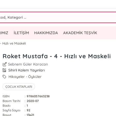
IMIZ
İLETİŞİM
HAKKIMIZDA
AKADEMİK TEŞVİK
 Hızlı ve Maskeli
Roket Mustafa - 4 - Hızlı ve Maskeli
Sebnem Güler Karacan
Sihirli Kalem Yayınları
Hikayeler - Öyküler
ÇOCUK KİTAPLARI
ISBN
:
9786057663238
Basım Tarihi
:
2020-07
Baskı
:
1
Sayfa Sayısı
:
92
Boyut
:
13x21