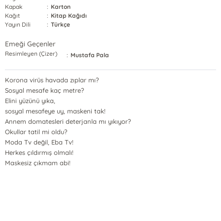
Kapak
:
Karton
Kağıt
:
Kitap Kağıdı
Yayın Dili
:
Türkçe
Emeği Geçenler
Resimleyen (Çizer)
:
Mustafa Pala
Korona virüs havada zıplar mı?
Sosyal mesafe kaç metre?
Elini yüzünü yıka,
sosyal mesafeye uy, maskeni tak!
Annem domatesleri deterjanla mı yıkıyor?
Okullar tatil mi oldu?
Moda Tv değil, Eba Tv!
Herkes çıldırmış olmalı!
Maskesiz çıkmam abi!