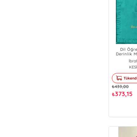
Dil Öğr
Derinlik 
İbra
KESİ
Tükend
₺
439,00
373,15
₺