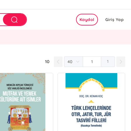
Kaydol
Giriş Yap
10
1