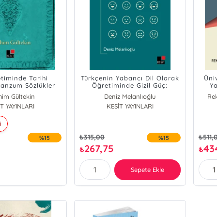
etiminde Tarihi
Türkçenin Yabancı Dil Olarak
Üniv
Manzum Sözlükler
Öğretiminde Gizil Güç:
Y
Tutumlar
Y
him Gültekin
Deniz Melanlıoğlu
Rek
T YAYINLARI
KESİT YAYINLARI
i
₺
315,00
₺
511,
%15
%15
267,75
43
₺
₺
Sepete Ekle