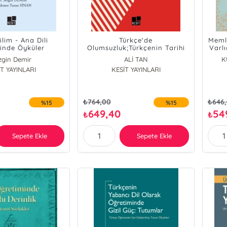
ilim - Ana Dili
Türkçe'de
Memlü
minde Öyküler
Olumsuzluk;Türkçenin Tarihi
Varlı
ve Çağdaş Lehçelerinde
Yeme
zgin Demir
ALİ TAN
K
Olumsuzluğa Dair İfadeler
 Turan Sinan
T YAYINLARI
KESİT YAYINLARI
₺
764,00
₺
646
%15
%15
649,40
54
₺
₺
Sepete Ekle
Sepete Ekle