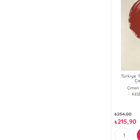
Türkiye 
Ça
Çimen
KESİ
₺
254,00
215,90
₺