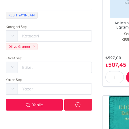
KESİT YAYINLARI
Anlatıb
Kategori Seç
Eğiti
Se
Ahmet
KESİ
Dil ve Gramer
₺
597,00
Etiket Seç
507,45
₺
Yazar Seç
Yenile