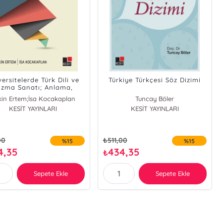
ersitelerde Türk Dili ve
Türkiye Türkçesi Söz Dizimi
azma Sanatı; Anlama,
azma ve Yorumlama
in Ertem;İsa Kocakaplan
Tuncay Böler
Yöntemleri
KESİT YAYINLARI
KESİT YAYINLARI
00
₺
511,00
%15
%15
4,35
434,35
₺
Sepete Ekle
Sepete Ekle