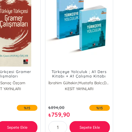
Türkçesi Gramer
Türkçeye Yolculuk ; A1 Ders
lışmaları
Kitabı + A1 Çalışma Kitabı
 Sanaç Özçam
İbrahim Gültekin;Mustafa Balcı;Deniz Melanlıoğlu;Yakup Türkdil
T YAYINLARI
KESİT YAYINLARI
₺
894,00
%15
%15
759,90
₺
Sepete Ekle
Sepete Ekle