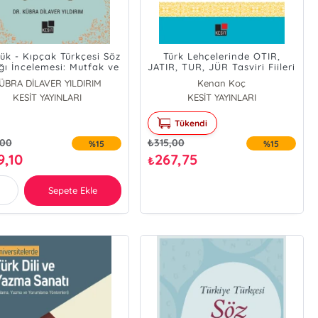
k - Kıpçak Türkçesi Söz
Türk Lehçelerinde OTIR,
ğı İncelemesi: Mutfak ve
JATIR, TUR, JÜR Tasviri Fiileri
k Kültürüne Ait İsimler
ÜBRA DİLAVER YILDIRIM
Kenan Koç
KESİT YAYINLARI
KESİT YAYINLARI
Tükendi
,00
₺
315,00
%15
%15
9,10
267,75
₺
Sepete Ekle