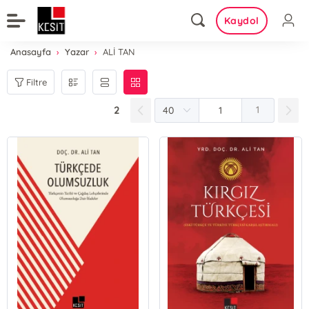
Kaydol
Anasayfa
Yazar
ALİ TAN
Filtre
2
1