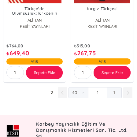
Türkçe'de
Kırgız Türkçesi
Olumsuzluk;Türkçenin
Tarihi ve Çağdaş
ALİ TAN
ALİ TAN
Lehçelerinde Olumsuzluğa
KESİT YAYINLARI
KESİT YAYINLARI
Dair İfadeler
₺
764,00
₺
315,00
649,40
267,75
₺
₺
%15
%15
Sepete Ekle
Sepete Ekle
2
1
Karbey Yayıncılık Eğitim Ve
Danışmanlık Hizmetleri San. Tic. Ltd.
Şti.