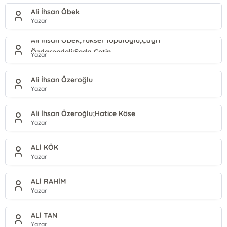
Ali İhsan Öbek
Yazar
Ali İhsan Öbek;Yüksel Topaloğlu;Çağrı
Özdarendeli;Seda Çetin
Yazar
Ali İhsan Özeroğlu
Yazar
Ali İhsan Özeroğlu;Hatice Köse
Yazar
ALİ KÖK
Yazar
ALİ RAHİM
Yazar
ALİ TAN
Yazar