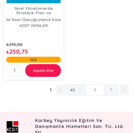
Yerel Yönetimlerde
Stratejik Plan ve
Uygulama Örnekli
Ali İhsan Özeroğlu;Hatice Köse
Performans Esaslı Bütçe
Ali İhsan Özeroğlu
KESİT YAYINLARI
Hatice Köse
₺
295,00
250,75
₺
%15
Sepete Ekle
1
1
Karbey Yayıncılık Eğitim Ve
Danışmanlık Hizmetleri San. Tic. Ltd.
Şti.