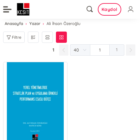
Kaydol
Anasayfa
Yazar
Ali İhsan Özeroğlu
Filtre
1
1