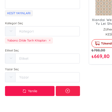
KESİT YAYINLARI
Xiandai We
Kategori Seç
Yu Lei Sh
Shengchen
Zülhe
Nei Yu Yin
KESİ
Yabancı Dilde Tarih Kitapları
Tükend
₺
788,00
Etiket Seç
669,80
₺
Yazar Seç
Yenile