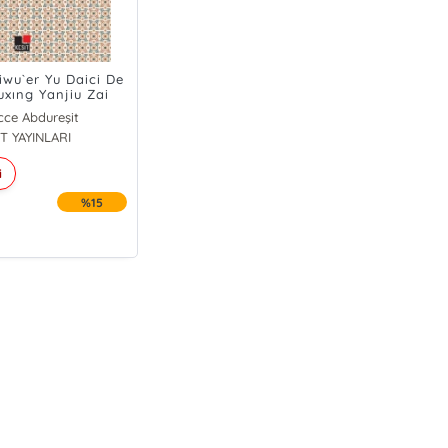
iwu`er Yu Daici De
uxıng Yanjiu Zai
g Yufa Kuangjia
cce Abdureşit
gyu Daicı De Duıbi
T YAYINLARI
Yanjiu
i
%15