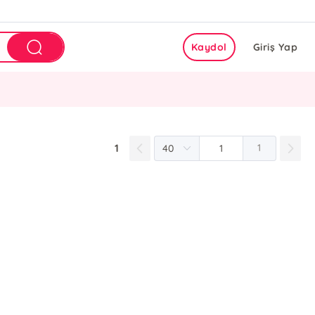
Kaydol
Giriş Yap
1
1