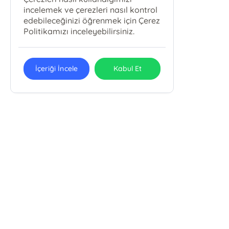
incelemek ve çerezleri nasıl kontrol
edebileceğinizi öğrenmek için Çerez
Politikamızı inceleyebilirsiniz.
İçeriği İncele
Kabul Et
Karbey Yayıncılık Eğitim Ve
Danışmanlık Hizmetleri San. Tic. Ltd.
Şti.