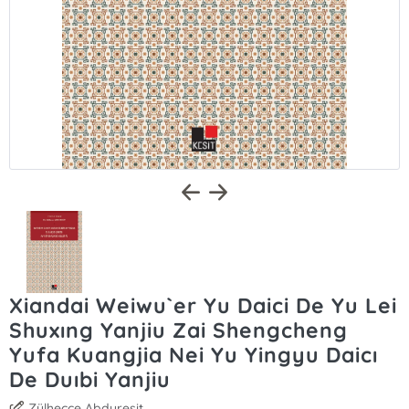
Xiandai Weiwu`er Yu Daici De Yu Lei
Shuxıng Yanjiu Zai Shengcheng
Yufa Kuangjia Nei Yu Yingyu Daicı
De Duıbi Yanjiu
Zülhecce Abdureşit