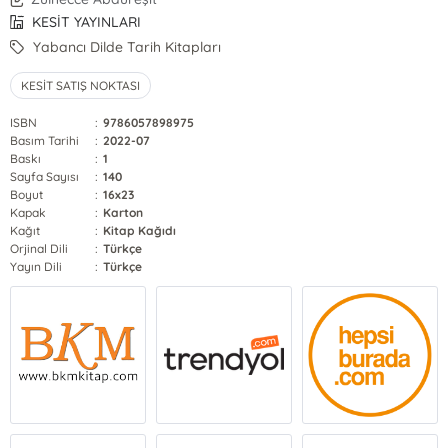
KESİT YAYINLARI
Yabancı Dilde Tarih Kitapları
KESİT SATIŞ NOKTASI
ISBN
:
9786057898975
Basım Tarihi
:
2022-07
Baskı
:
1
Sayfa Sayısı
:
140
Boyut
:
16x23
Kapak
:
Karton
Kağıt
:
Kitap Kağıdı
Orjinal Dili
:
Türkçe
Yayın Dili
:
Türkçe