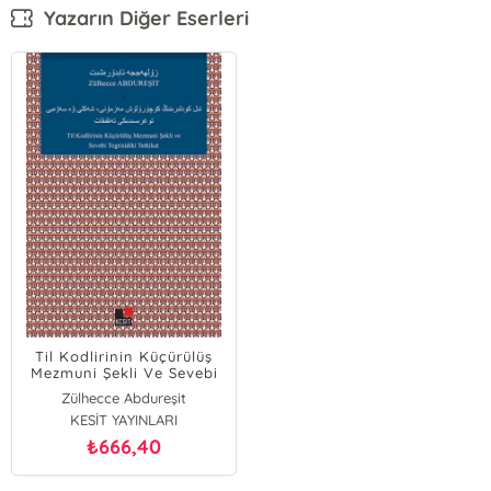
Yazarın Diğer Eserleri
Til Kodlirinin Küçürülüş
Mezmuni Şekli Ve Sevebi
Togrisidiki Tetkikat
Zülhecce Abdureşit
KESİT YAYINLARI
666,40
₺