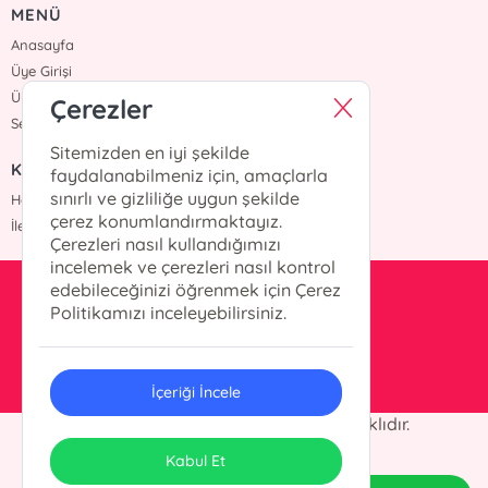
MENÜ
Anasayfa
Üye Girişi
Üye Ol
Çerezler
Sepetim
Sitemizden en iyi şekilde
KURUMSAL
faydalanabilmeniz için, amaçlarla
sınırlı ve gizliliğe uygun şekilde
Hakkımızda
çerez konumlandırmaktayız.
İletişim
Çerezleri nasıl kullandığımızı
incelemek ve çerezleri nasıl kontrol
edebileceğinizi öğrenmek için Çerez
kesit@kesityayinlari.com
Politikamızı inceleyebilirsiniz.
0212 703 12 88
İçeriği İncele
© 2025 Kesit Yayınları. Her hakkı saklıdır.
ONSO
Tasarım & Uygulama
Kabul Et