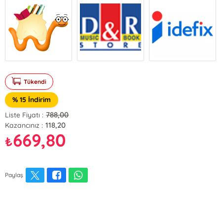
Tükendi
% 15 İndirim
788,00
Liste Fiyatı :
118,20
Kazancınız :
669,80
₺
Paylaş