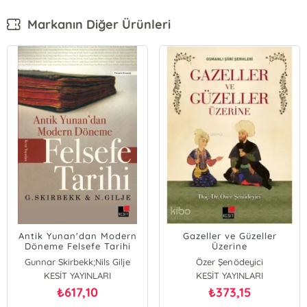
Markanın Diğer Ürünleri
Antik Yunan'dan Modern
Gazeller ve Güzeller
Döneme Felsefe Tarihi
Üzerine
Gunnar Skirbekk;Nils Gilje
Özer Şenödeyici
Gunnar Skirbekk
KESİT YAYINLARI
KESİT YAYINLARI
Nils Gilje
617,10
373,15
₺
₺