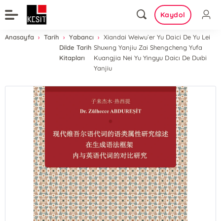
Kaydol
Anasayfa
Tarih
Yabancı
Xiandai Weiwu`er Yu Daici De Yu Lei
Dilde Tarih
Shuxıng Yanjiu Zai Shengcheng Yufa
Kitapları
Kuangjia Nei Yu Yingyu Daicı De Duıbi
Yanjiu