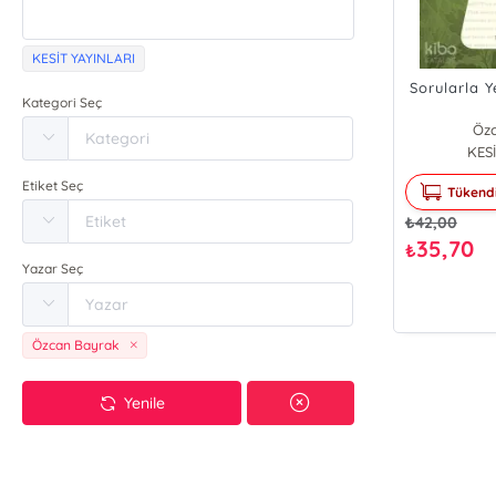
KESİT YAYINLARI
Sorularla Y
Kategori Seç
Öz
KESİ
Etiket Seç
Tükend
₺
42,00
35,70
₺
Yazar Seç
Özcan Bayrak
Yenile