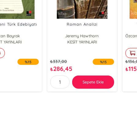
eni Türk Edebiyatı
Roman Analizi
can Bayrak
Jeremy Hawthorn
T YAYINLARI
KESİT YAYINLARI
i
₺
337,00
₺
136,
%15
%15
286,45
11
₺
₺
Sepete Ekle