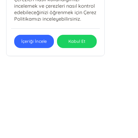
incelemek ve çerezleri nasıl kontrol
edebileceğinizi öğrenmek için Çerez
Politikamızı inceleyebilirsiniz.
İçeriği İncele
Kabul Et
Karbey Yayıncılık Eğitim Ve
Danışmanlık Hizmetleri San. Tic. Ltd.
Şti.