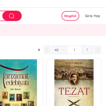
Kaydol
Giriş Yap
4
1