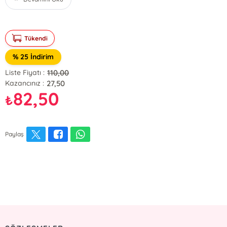
Tükendi
% 25 İndirim
110,00
Liste Fiyatı :
27,50
Kazancınız :
82,50
₺
Paylaş