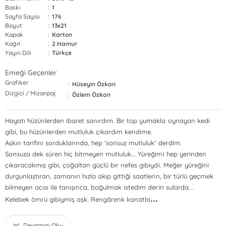
Baskı
:
1
Sayfa Sayısı
:
176
Boyut
:
13x21
Kapak
:
Karton
Kağıt
:
2.Hamur
Yayın Dili
:
Türkçe
Emeği Geçenler
Grafiker
:
Hüseyin Özkan
Dizgici / Mizanpaj
:
Özlem Özkan
Hayatı hüzünlerden ibaret sanırdım. Bir top yumakla oynayan kedi
gibi, bu hüzünlerden mutluluk çıkardım kendime.
Aşkın tarifini sorduklarında, hep ‘sonsuz mutluluk' derdim.
Sonsuza dek süren hiç bitmeyen mutluluk... Yüreğimi hep yerinden
çıkaracakmış gibi, çoğaltan güçlü bir nefes gibiydi. Meğer yüreğini
durgunlaştıran, zamanın hızla akıp gittiği saatlerin, bir türlü geçmek
bilmeyen acısı ile tanışınca, boğulmak istedim derin sularda...
...
Kelebek ömrü gibiymiş aşk. Rengârenk kanatla
Devamını Oku