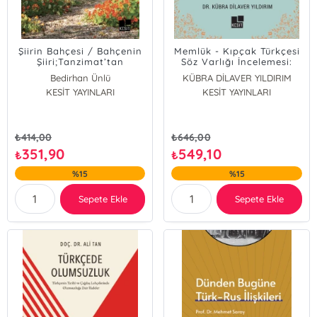
Şiirin Bahçesi / Bahçenin
Memlük - Kıpçak Türkçesi
Şiiri;Tanzimat’tan
Söz Varlığı İncelemesi:
Cumhuriyet’e Türk Şiirinde
Mutfak ve Yemek
Bedirhan Ünlü
KÜBRA DİLAVER YILDIRIM
Bahçe Metaforu
Kültürüne Ait İsimler
KESİT YAYINLARI
KESİT YAYINLARI
₺
414,00
₺
646,00
351,90
549,10
₺
₺
%15
%15
Sepete Ekle
Sepete Ekle