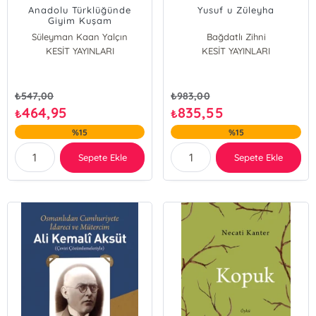
Anadolu Türklüğünde
Yusuf u Züleyha
Giyim Kuşam
Adları;Derleme
Süleyman Kaan Yalçın
Bağdatlı Zihni
Sözlüğü'nden Hareketle
Büşra Karabulut
KESİT YAYINLARI
KESİT YAYINLARI
₺
547,00
₺
983,00
464,95
835,55
₺
₺
%15
%15
Sepete Ekle
Sepete Ekle