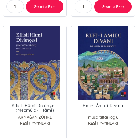
Sepete Ekle
Sepete Ekle
Kilisli Hâmî Divânçesi
Refi-İ Âmidi Divanı
(Mecmû’a-İ Hâmî)
ARMAĞAN ZÖHRE
musa tılfarlıoğlu
KESİT YAYINLARI
KESİT YAYINLARI