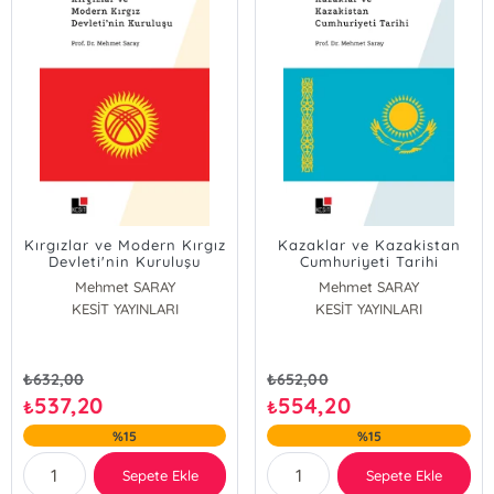
Kırgızlar ve Modern Kırgız
Kazaklar ve Kazakistan
Devleti'nin Kuruluşu
Cumhuriyeti Tarihi
Mehmet SARAY
Mehmet SARAY
KESİT YAYINLARI
KESİT YAYINLARI
₺
632,00
₺
652,00
537,20
554,20
₺
₺
%15
%15
Sepete Ekle
Sepete Ekle