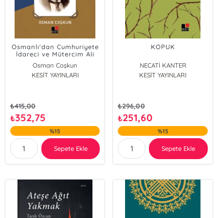
Osmanlı'dan Cumhuriyete
KOPUK
İdareci ve Mütercim Ali
Kemalî Aksüt;Çeviri
Osman Coşkun
NECATİ KANTER
Çözümlemeleriyle
KESİT YAYINLARI
KESİT YAYINLARI
₺
415,00
₺
296,00
352,75
251,60
₺
₺
%15
%15
Sepete Ekle
Sepete Ekle