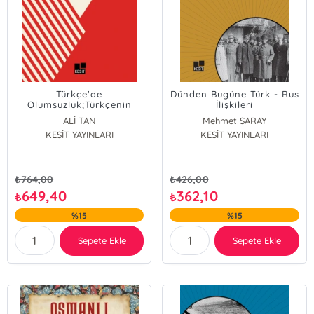
Türkçe'de
Dünden Bugüne Türk - Rus
Olumsuzluk;Türkçenin
İlişkileri
Tarihi ve Çağdaş
ALİ TAN
Mehmet SARAY
Lehçelerinde Olumsuzluğa
KESİT YAYINLARI
KESİT YAYINLARI
Dair İfadeler
₺
764,00
₺
426,00
649,40
362,10
₺
₺
%15
%15
Sepete Ekle
Sepete Ekle