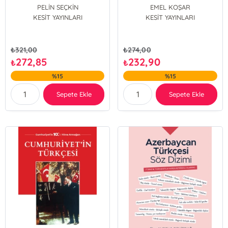
Bilimsel Bir İnceleme-
Temelleri;Geyikler'in
PELİN SEÇKİN
EMEL KOŞAR
Felsefi Temelleri
KESİT YAYINLARI
KESİT YAYINLARI
₺
321,00
₺
274,00
272,85
232,90
₺
₺
%15
%15
Sepete Ekle
Sepete Ekle