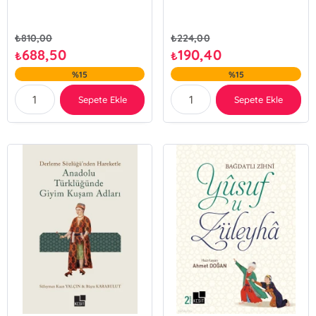
₺
810,00
₺
224,00
688,50
190,40
₺
₺
%15
%15
Sepete Ekle
Sepete Ekle