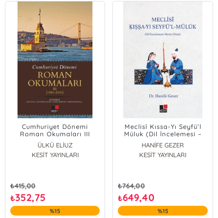
Cumhuriyet Dönemi
Meclisî Kıssa-Yı Seyfü’l
Roman Okumaları III
Müluk (Dil İncelemesi –
(1980-2000)
Metin-Dizin)
ÜLKÜ ELİUZ
HANİFE GEZER
Elif Öksüz Güneş
KESİT YAYINLARI
KESİT YAYINLARI
Burak Armağan
Emrah Seferoğlu
₺
415,00
₺
764,00
352,75
649,40
₺
₺
%15
%15