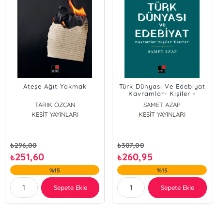
Ateşe Ağıt Yakmak
Türk Dünyası Ve Edebiyat
Kavramlar- Kişiler -
Eserler
TARIK ÖZCAN
SAMET AZAP
KESİT YAYINLARI
KESİT YAYINLARI
₺
296,00
₺
307,00
251,60
260,95
₺
₺
%15
%15
Sepete Ekle
Sepete Ekle