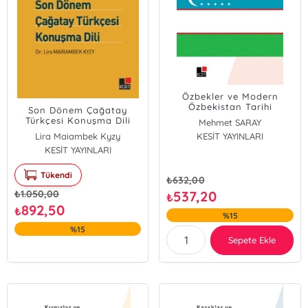
Özbekler ve Modern
Özbekistan Tarihi
Son Dönem Çağatay
Türkçesi Konuşma Dili
Mehmet SARAY
Lira Maiambek Kyzy
KESİT YAYINLARI
KESİT YAYINLARI
Tükendi
₺
632,00
₺
1.050,00
537,20
₺
892,50
₺
%15
%15
Sepete Ekle