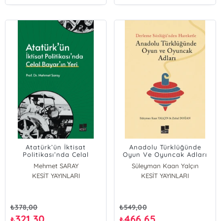
Atatürk’ün İktisat
Anadolu Türklüğünde
Politikası’nda Celal
Oyun Ve Oyuncak Adları
Bayar’ın Yeri
Mehmet SARAY
Süleyman Kaan Yalçın
KESİT YAYINLARI
KESİT YAYINLARI
Zuhal Doğan
₺
378,00
₺
549,00
321,30
466,65
₺
₺