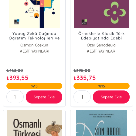
Yapay Zekâ Çağında
Örneklerle Klasik Türk
Öğretim Teknolojileri ve
Edebiyatında Edebî
Materyal Tasarımı
Sanatlar
Osman Coşkun
Özer Şenödeyici
KESİT YAYINLARI
KESİT YAYINLARI
₺
463,00
₺
395,00
393,55
335,75
₺
₺
%15
%15
Sepete Ekle
Sepete Ekle