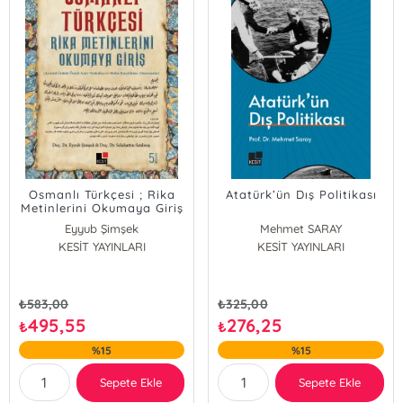
Osmanlı Türkçesi ; Rika
Atatürk’ün Dış Politikası
Metinlerini Okumaya Giriş
; Rika Metinlerini
Eyyub Şimşek
Mehmet SARAY
Okumaya Giriş
Selahattin Satılmış
KESİT YAYINLARI
KESİT YAYINLARI
₺
583,00
₺
325,00
495,55
276,25
₺
₺
%15
%15
Sepete Ekle
Sepete Ekle