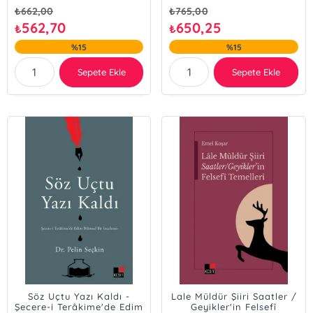
₺
662,00
₺
765,00
562,70
650,25
₺
₺
%15
%15
Sepete Ekle
Sepete Ekle
Söz Uçtu Yazı Kaldı -
Lale Müldür Şiiri Saatler /
Şecere-i Terâkime'de Edim
Geyikler'in Felsefî