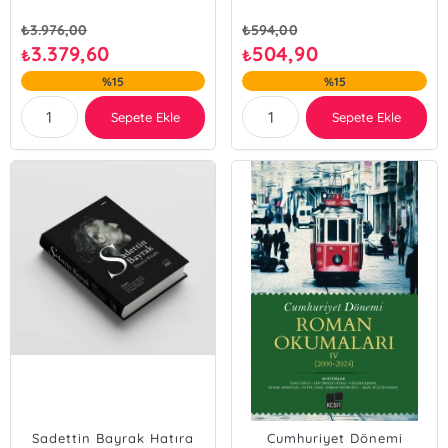
₺
3.976,00
₺
594,00
3.379,60
504,90
₺
₺
%15
%15
Sepete Ekle
Sepete Ekle
Sadettin Bayrak Hatıra
Cumhuriyet Dönemi