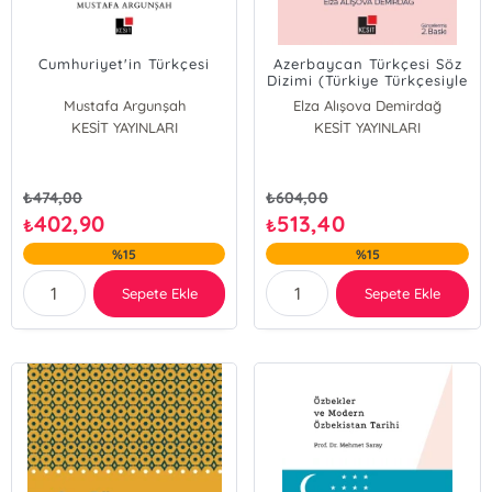
Cumhuriyet'in Türkçesi
Azerbaycan Türkçesi Söz
Dizimi (Türkiye Türkçesiyle
Karşılaştırmalı
Mustafa Argunşah
Elza Alışova Demirdağ
Olarak);Türkiye
KESİT YAYINLARI
KESİT YAYINLARI
Türkçesiyle Karşılaştırmalı
Olarak
₺
474,00
₺
604,00
402,90
513,40
₺
₺
%15
%15
Sepete Ekle
Sepete Ekle