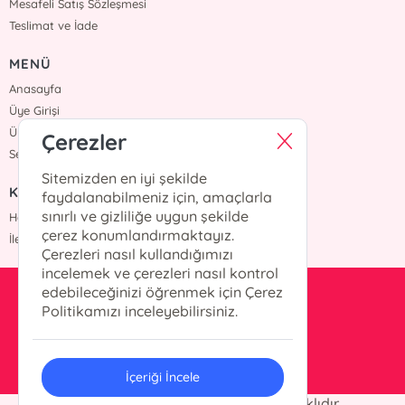
Mesafeli Satış Sözleşmesi
Teslimat ve İade
MENÜ
Anasayfa
Üye Girişi
Üye Ol
Çerezler
Sepetim
Sitemizden en iyi şekilde
KURUMSAL
faydalanabilmeniz için, amaçlarla
sınırlı ve gizliliğe uygun şekilde
Hakkımızda
çerez konumlandırmaktayız.
İletişim
Çerezleri nasıl kullandığımızı
incelemek ve çerezleri nasıl kontrol
edebileceğinizi öğrenmek için Çerez
kesit@kesityayinlari.com
Politikamızı inceleyebilirsiniz.
0212 703 12 88
İçeriği İncele
© 2025 Kesit Yayınları. Her hakkı saklıdır.