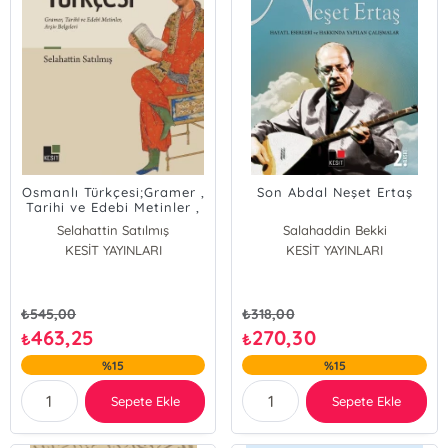
Osmanlı Türkçesi;Gramer ,
Son Abdal Neşet Ertaş
Tarihi ve Edebi Metinler ,
Arşiv Belgeleri
Selahattin Satılmış
Salahaddin Bekki
KESİT YAYINLARI
KESİT YAYINLARI
Dicle Demirbaş
₺
545,00
₺
318,00
463,25
270,30
₺
₺
%15
%15
Sepete Ekle
Sepete Ekle