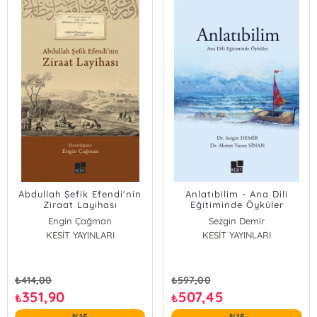
Abdullah Şefik Efendi'nin
Anlatıbilim - Ana Dili
Ziraat Layihası
Eğitiminde Öyküler
Engin Çağman
Sezgin Demir
KESİT YAYINLARI
Ahmet Turan Sinan
KESİT YAYINLARI
₺
414,00
₺
597,00
351,90
507,45
₺
₺
%15
%15