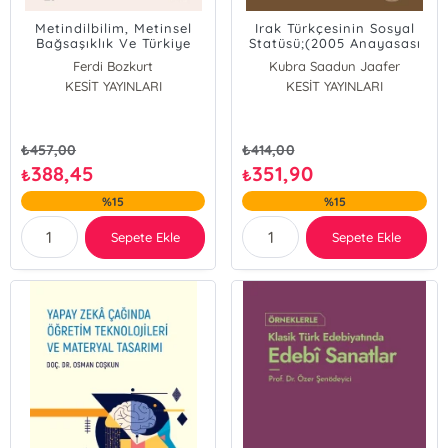
Metindilbilim, Metinsel
Irak Türkçesinin Sosyal
Bağsaşıklık Ve Türkiye
Statüsü;(2005 Anayasası
Türkçesinde Değiştirim
Sonrası Durumu)
Ferdi Bozkurt
Kubra Saadun Jaafer
KESİT YAYINLARI
KESİT YAYINLARI
₺
457,00
₺
414,00
388,45
351,90
₺
₺
%15
%15
Sepete Ekle
Sepete Ekle