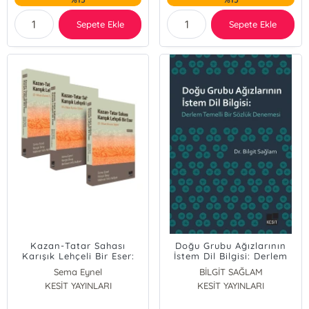
Sepete Ekle
Sepete Ekle
Kazan-Tatar Sahası
Doğu Grubu Ağızlarının
Karışık Lehçeli Bir Eser:
İstem Dil Bilgisi: Derlem
El-Itkan Kuran Tefsiri ( III
Temelli Bir Sözlük
Sema Eynel
BİLGİT SAĞLAM
Cilt)
Denemesi
KESİT YAYINLARI
Nergis Biray
KESİT YAYINLARI
Mehmet Vefa Nalbant