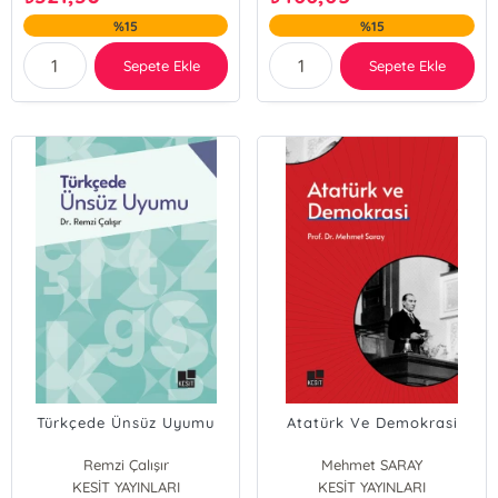
%15
%15
Sepete Ekle
Sepete Ekle
Türkçede Ünsüz Uyumu
Atatürk Ve Demokrasi
Remzi Çalışır
Mehmet SARAY
KESİT YAYINLARI
KESİT YAYINLARI