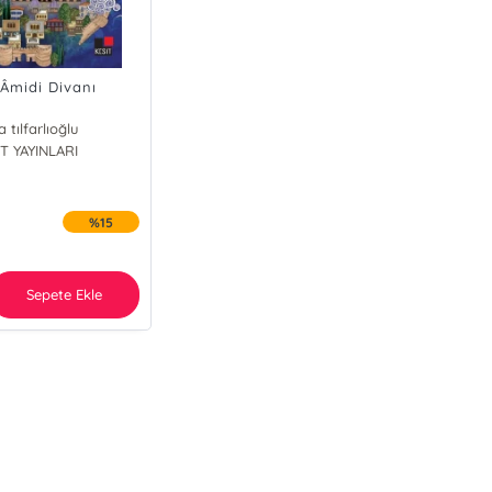
 Âmidi Divanı
 tılfarlıoğlu
T YAYINLARI
%15
Sepete Ekle