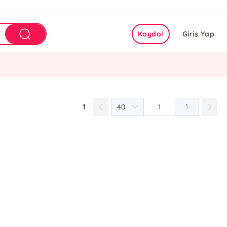
Kaydol
Giriş Yap
1
1