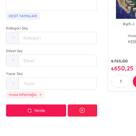
KESİT YAYINLARI
Refi-İ
Kategori Seç
musa
KESİ
Etiket Seç
₺
765,00
650,25
₺
Yazar Seç
musa tılfarlıoğlu
Yenile