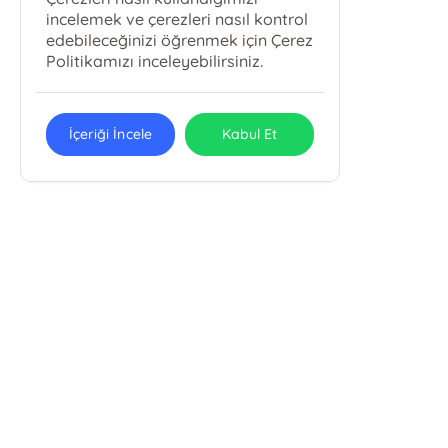
incelemek ve çerezleri nasıl kontrol
edebileceğinizi öğrenmek için Çerez
Politikamızı inceleyebilirsiniz.
İçeriği İncele
Kabul Et
Karbey Yayıncılık Eğitim Ve
Danışmanlık Hizmetleri San. Tic. Ltd.
Şti.