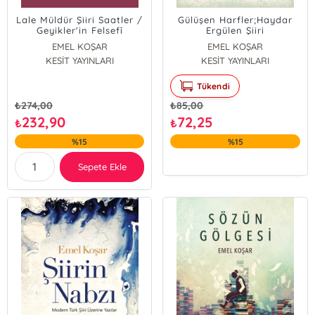
Lale Müldür Şiiri Saatler /
Gülüşen Harfler;Haydar
Geyikler'in Felsefî
Ergülen Şiiri
Temelleri;Geyikler'in
EMEL KOŞAR
EMEL KOŞAR
Felsefi Temelleri
KESİT YAYINLARI
KESİT YAYINLARI
Tükendi
₺
274,00
₺
85,00
232,90
72,25
₺
₺
%15
%15
Sepete Ekle