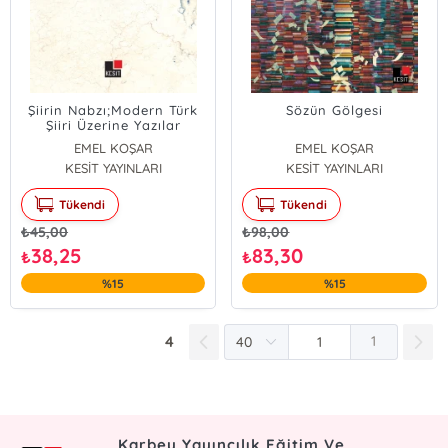
Şiirin Nabzı;Modern Türk
Sözün Gölgesi
Şiiri Üzerine Yazılar
EMEL KOŞAR
EMEL KOŞAR
KESİT YAYINLARI
KESİT YAYINLARI
Tükendi
Tükendi
₺
45,00
₺
98,00
38,25
83,30
₺
₺
%15
%15
4
1
Karbey Yayıncılık Eğitim Ve