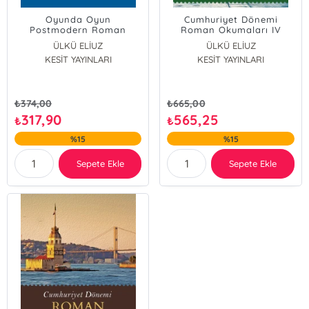
Oyunda Oyun
Cumhuriyet Dönemi
Postmodern Roman
Roman Okumaları IV
(2000-2024)
ÜLKÜ ELİUZ
ÜLKÜ ELİUZ
KESİT YAYINLARI
Elif Öksüz Güneş
KESİT YAYINLARI
Gülşah Şişman
Burak Armağan
Fatih Uyar
₺
374,00
₺
665,00
Emrah Seferoğlu
317,90
565,25
₺
₺
Arzu Küçükosman
%15
%15
Sepete Ekle
Sepete Ekle