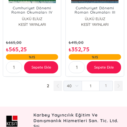
Cumhuriyet Dönemi
Cumhuriyet Dönemi
Roman Okumaları IV
Roman Okumaları III
(2000-2024)
(1980-2000)
ÜLKÜ ELİUZ
ÜLKÜ ELİUZ
Elif Öksüz Güneş
KESİT YAYINLARI
Elif Öksüz Güneş
KESİT YAYINLARI
Gülşah Şişman
Burak Armağan
Burak Armağan
Emrah Seferoğlu
Fatih Uyar
₺
665,00
₺
415,00
Emrah Seferoğlu
565,25
352,75
₺
₺
Arzu Küçükosman
%15
%15
Sepete Ekle
Sepete Ekle
2
1
Karbey Yayıncılık Eğitim Ve
Danışmanlık Hizmetleri San. Tic. Ltd.
Şti.