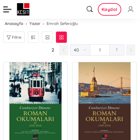
Kaydol
Anasayfa
Yazar
Emrah Seferoğlu
Filtre
2
1