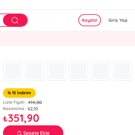
Kaydol
Giriş Yap
% 15 İndirim
414,00
Liste Fiyatı :
62,10
Kazancınız :
351,90
₺
Sepete Ekle