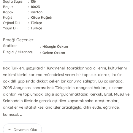
Sayfa Sayısı
:
136
Boyut
:
16x23
Kapak
:
Karton
Kağıt
:
Kitap Kağıdı
Orjinal Dili
:
Türkçe
Yayın Dili
:
Türkçe
Emeği Geçenler
Grafiker
:
Hüseyin Özkan
Dizgici / Mizanpaj
:
Özlem Özkan
Irak Türkleri, yüzyıllardır Türkmeneli topraklarında dillerini, kültürlerini
ve kimliklerini koruma mücadelesi veren bir topluluk olarak, Irak’ın
çok dilli yapısında dikkat çeken bir konuma sahiptir. Bu çalışmada,
2005 Anayasası sonrası Irak Türkçesinin anayasal hakları, kullanım
alanları ve toplumdaki algısı sorgulanmaktadır. Kerkük, Erbil, Musul ve
Selahaddin illerinde gerçekleştirilen kapsamlı saha araştırmaları,
anketler ve istatistiksel analizler aracılığıyla, dilin evde, eğitimde,
...
kamusal
Devamını Oku