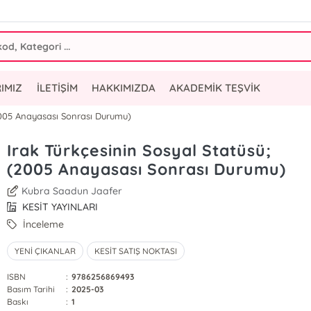
IMIZ
İLETİŞİM
HAKKIMIZDA
AKADEMİK TEŞVİK
(2005 Anayasası Sonrası Durumu)
Irak Türkçesinin Sosyal Statüsü;
(2005 Anayasası Sonrası Durumu)
Kubra Saadun Jaafer
KESİT YAYINLARI
İnceleme
YENİ ÇIKANLAR
KESİT SATIŞ NOKTASI
ISBN
:
9786256869493
Basım Tarihi
:
2025-03
Baskı
:
1