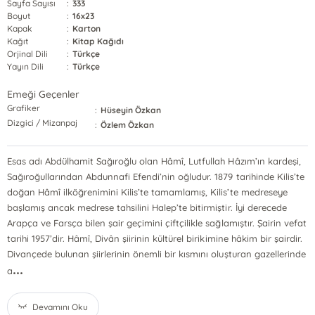
Sayfa Sayısı
:
333
Boyut
:
16x23
Kapak
:
Karton
Kağıt
:
Kitap Kağıdı
Orjinal Dili
:
Türkçe
Yayın Dili
:
Türkçe
Emeği Geçenler
Grafiker
:
Hüseyin Özkan
Dizgici / Mizanpaj
:
Özlem Özkan
Esas adı Abdülhamit Sağıroğlu olan Hâmî, Lutfullah Hâzım’ın kardeşi,
Sağıroğullarından Abdunnafi Efendi’nin oğludur. 1879 tarihinde Kilis’te
doğan Hâmî ilköğrenimini Kilis’te tamamlamış, Kilis’te medreseye
başlamış ancak medrese tahsilini Halep’te bitirmiştir. İyi derecede
Arapça ve Farsça bilen şair geçimini çiftçilikle sağlamıştır. Şairin vefat
tarihi 1957’dir. Hâmî, Divân şiirinin kültürel birikimine hâkim bir şairdir.
Divançede bulunan şiirlerinin önemli bir kısmını oluşturan gazellerinde
...
a
Devamını Oku