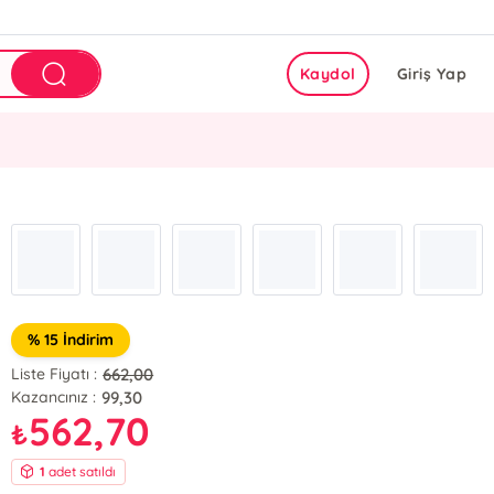
Kaydol
Giriş Yap
% 15 İndirim
662,00
Liste Fiyatı :
99,30
Kazancınız :
562,70
₺
1
adet satıldı