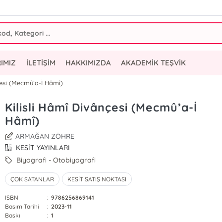
IMIZ
İLETİŞİM
HAKKIMIZDA
AKADEMİK TEŞVİK
çesi (Mecmû’a-İ Hâmî)
Kilisli Hâmî Divânçesi (Mecmû’a-İ
Hâmî)
ARMAĞAN ZÖHRE
KESİT YAYINLARI
Biyografi - Otobiyografi
ÇOK SATANLAR
KESİT SATIŞ NOKTASI
ISBN
:
9786256869141
Basım Tarihi
:
2023-11
Baskı
:
1