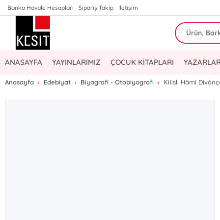
Banka Havale Hesapları
Sipariş Takip
İletişim
ANASAYFA
YAYINLARIMIZ
ÇOCUK KİTAPLARI
YAZARLAR
Anasayfa
Edebiyat
Biyografi - Otobiyografi
Kilisli Hâmî Divân