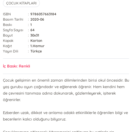
ÇOCUK KİTAPLARI
ISBN
:
9786057663184
Basım Tarihi
:
2020-06
Baskı
:
1
Sayfa Sayısı
:
64
Boyut
:
30x31
Kapak
:
Karton
Kağıt
:
1.Hamur
Yayın Dili
:
Türkçe
İç Baskı: Renkli
Çocuk gelişimin en önemli zaman dilimlerinden birisi okul öncesidir. Bu
yaş gurubu oyun çağındadır ve eğlenerek öğrenir. Hem kendini hem
de çevresini tanıması adına dokunarak, gözlemleyerek, işiterek
öğrenirler.
Ezberden uzak, dikkat ve anlama odaklı etkinliklerle öğrenilen bilgi ve
becerilerin kalıcı olduğunu biliyoruz.