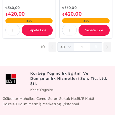
₺
560,00
₺
560,00
420,00
420,00
₺
₺
%25
%25
Sepete Ekle
Sepete Ekle
10
1
Karbey Yayıncılık Eğitim Ve
Danışmanlık Hizmetleri San. Tic. Ltd.
Şti.
Kesit Yayınları
Gülbahar Mahallesi Cemal Sururi Sokak No:15/E Kat:8
Daire:40 Halim Meriç İş Merkezi Şişli/İstanbul