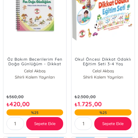
Öz Bakım Becerilerim Fen
Okul Öncesi Dikkat Odaklı
Doğa Günlüğüm - Dikkat
Eğitim Seti 3-4 Yaş
Odaklı Etkinlik Kitabı ( 3-
Celal Akbaş
Celal Akbaş
4 Yaş Çocuklar İçin );( 3-4
Sihirli Kalem Yayınları
Sihirli Kalem Yayınları
Yaş Çocuklar İçin )
₺
560,00
₺
2.300,00
420,00
1.725,00
₺
₺
%25
%25
Sepete Ekle
Sepete Ekle