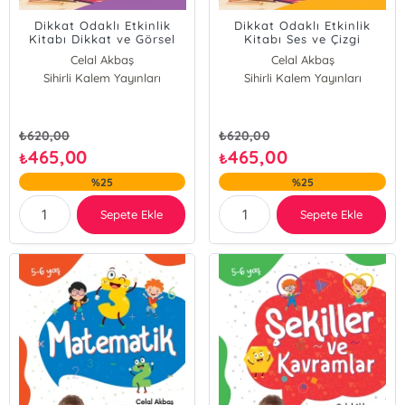
Dikkat Odaklı Etkinlik
Dikkat Odaklı Etkinlik
Kitabı Dikkat ve Görsel
Kitabı Ses ve Çizgi
Algı Çalışması 5-6 Yaş
Çalışması 5-6 Yaş
Celal Akbaş
Celal Akbaş
Sihirli Kalem Yayınları
Sihirli Kalem Yayınları
₺
620,00
₺
620,00
465,00
465,00
₺
₺
%25
%25
Sepete Ekle
Sepete Ekle