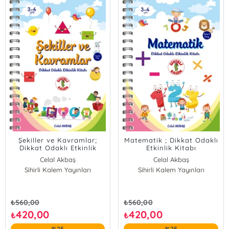
Şekiller ve Kavramlar;
Matematik ; Dikkat Odaklı
Dikkat Odaklı Etkinlik
Etkinlik Kitabı
Kitabı 3-4 YAŞ
Celal Akbaş
Celal Akbaş
Sihirli Kalem Yayınları
Sihirli Kalem Yayınları
₺
560,00
₺
560,00
420,00
420,00
₺
₺
%25
%25