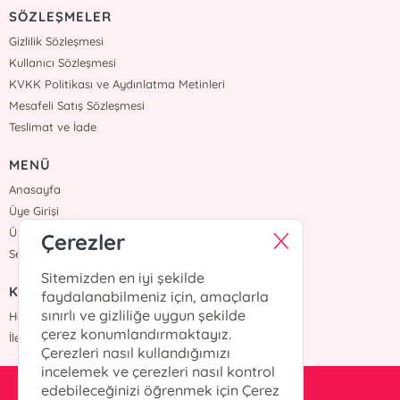
SÖZLEŞMELER
Gizlilik Sözleşmesi
Kullanıcı Sözleşmesi
KVKK Politikası ve Aydınlatma Metinleri
Mesafeli Satış Sözleşmesi
Teslimat ve İade
MENÜ
Anasayfa
Üye Girişi
Üye Ol
Çerezler
Sepetim
Sitemizden en iyi şekilde
KURUMSAL
faydalanabilmeniz için, amaçlarla
sınırlı ve gizliliğe uygun şekilde
Hakkımızda
çerez konumlandırmaktayız.
İletişim
Çerezleri nasıl kullandığımızı
incelemek ve çerezleri nasıl kontrol
edebileceğinizi öğrenmek için Çerez
kesit@kesityayinlari.com