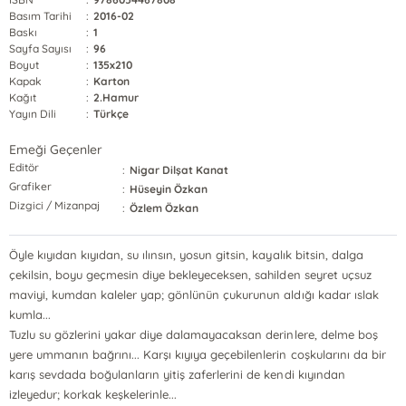
Basım Tarihi
:
2016-02
Baskı
:
1
Sayfa Sayısı
:
96
Boyut
:
135x210
Kapak
:
Karton
Kağıt
:
2.Hamur
Yayın Dili
:
Türkçe
Emeği Geçenler
Editör
:
Nigar Dilşat Kanat
Grafiker
:
Hüseyin Özkan
Dizgici / Mizanpaj
:
Özlem Özkan
Öyle kıyıdan kıyıdan, su ılınsın, yosun gitsin, kayalık bitsin, dalga
çekilsin, boyu geçmesin diye bekleyeceksen, sahilden seyret uçsuz
maviyi, kumdan kaleler yap; gönlünün çukurunun aldığı kadar ıslak
kumla...
Tuzlu su gözlerini yakar diye dalamayacaksan derinlere, delme boş
yere ummanın bağrını... Karşı kıyıya geçebilenlerin coşkularını da bir
karış sevdada boğulanların yitiş zaferlerini de kendi kıyından
izleyedur; korkak keşkelerinle...