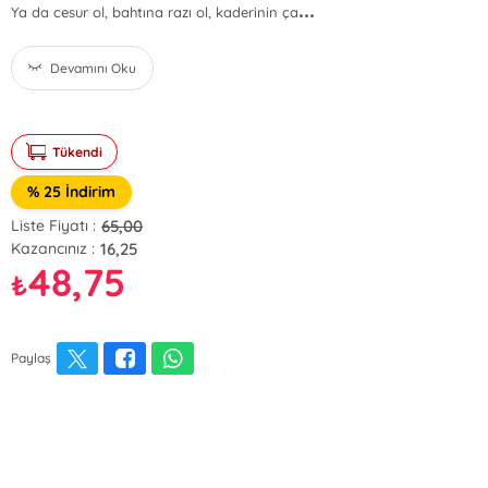
...
Ya da cesur ol, bahtına razı ol, kaderinin ça
Devamını Oku
Tükendi
% 25 İndirim
65,00
Liste Fiyatı :
16,25
Kazancınız :
48,75
₺
Paylaş