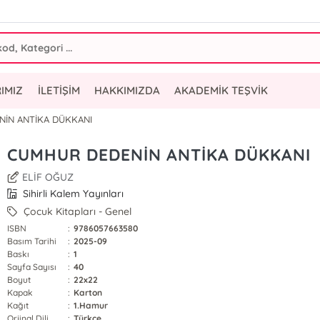
IMIZ
İLETİŞİM
HAKKIMIZDA
AKADEMİK TEŞVİK
İN ANTİKA DÜKKANI
CUMHUR DEDENİN ANTİKA DÜKKANI
ELİF OĞUZ
Sihirli Kalem Yayınları
Çocuk Kitapları - Genel
ISBN
:
9786057663580
Basım Tarihi
:
2025-09
Baskı
:
1
Sayfa Sayısı
:
40
Boyut
:
22x22
Kapak
:
Karton
Kağıt
:
1.Hamur
Orjinal Dili
:
Türkçe