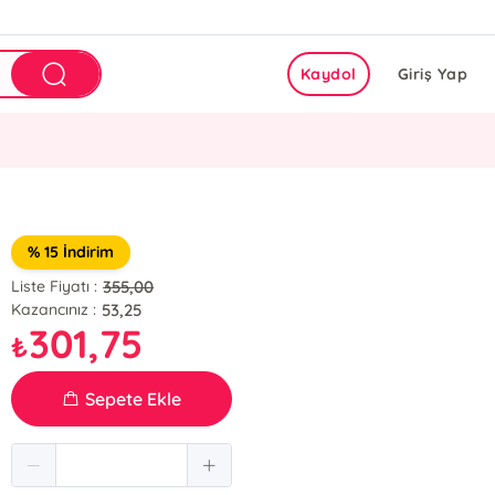
Kaydol
Giriş Yap
% 15 İndirim
355,00
Liste Fiyatı :
53,25
Kazancınız :
301,75
₺
Sepete Ekle