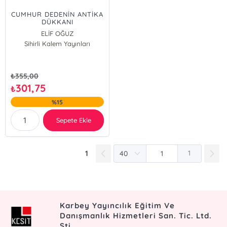
CUMHUR DEDENİN ANTİKA
DÜKKANI
ELİF OĞUZ
Sihirli Kalem Yayınları
₺
355,00
301,75
₺
%15
Sepete Ekle
1
1
Karbey Yayıncılık Eğitim Ve
Danışmanlık Hizmetleri San. Tic. Ltd.
Şti.