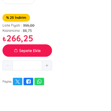
% 25 İndirim
355,00
Liste Fiyatı :
88,75
Kazancınız :
266,25
₺
Sepete Ekle
Paylaş