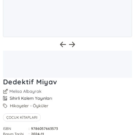
Dedektif Miyav
Melisa Albayrak
Sihirli Kalem Yayınları
Hikayeler - Öyküler
ÇOCUK KİTAPLARI
ISBN
:
9786057663573
Basım Tarihi
:
2024-11