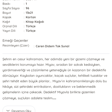
Baskı
:
1
Sayfa Sayısı
:
96
Boyut
:
13x21
Kapak
:
Karton
Kağıt
:
Kitap Kağıdı
Orjinal Dili
:
Türkçe
Yayın Dili
:
Türkçe
Emeği Geçenler
Resimleyen (Çizer)
:
Ceren Didem Tok Sunal
Şehrin en cesur kahramanı, her adımda yeni bir gizemi çözmeye ve
sevdiklerini korumaya hazır. Miyav, sıradan bir sokak kedisiyken,
yardımseverliği ve çözümleme yeteneğiyle ün kazanan bir dedektife
dönüşüyor. Kaybolan oyuncaklar, kaçak suçlular, tehlikeli tuzaklar ve
şehri tehdit eden büyük planlar... Miyav’ın kahramanlıklarıyla dolu bu
hikâye, sizi şehirdeki entrikaların, dostlukların ve beklenmedik
gelişmelerin içine çekecek. Dedektif Miyavla birlikte gizemleri
...
çözmeye, suçluları adalete teslim
Devamını Oku