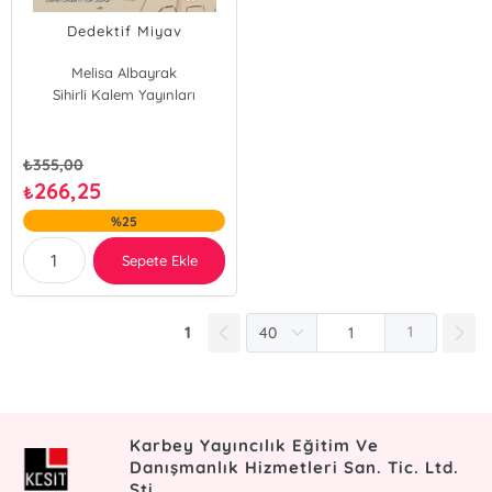
Dedektif Miyav
Melisa Albayrak
Sihirli Kalem Yayınları
₺
355,00
266,25
₺
%25
Sepete Ekle
1
1
Karbey Yayıncılık Eğitim Ve
Danışmanlık Hizmetleri San. Tic. Ltd.
Şti.