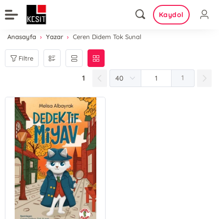
Kaydol
Anasayfa
Yazar
Ceren Didem Tok Sunal
Filtre
1
1