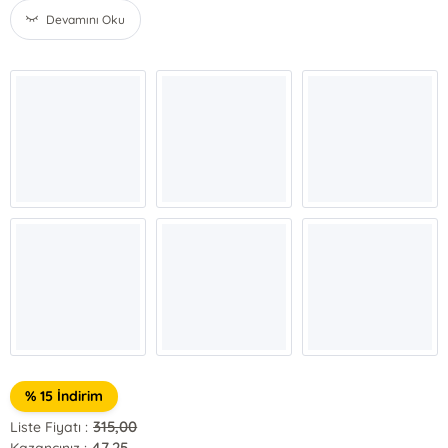
Devamını Oku
% 15 İndirim
315,00
Liste Fiyatı :
47,25
Kazancınız :