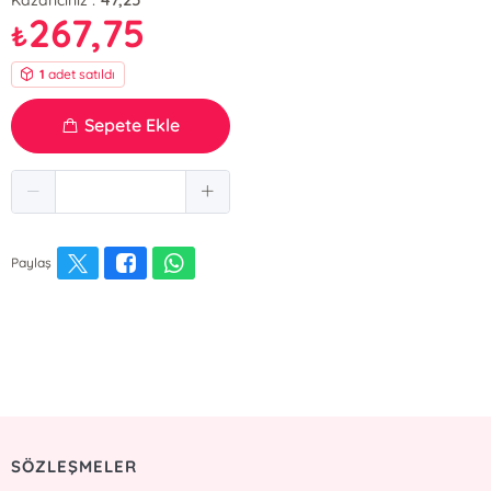
267,75
₺
1
adet satıldı
Sepete Ekle
Paylaş
SÖZLEŞMELER