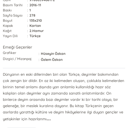
Basım Tarihi
:
2016-11
Baskı
:
1
Sayfa Sayısı
:
278
Boyut
:
135x210
Kapak
:
Karton
Kağıt
:
2.Hamur
Yayın Dili
:
Türkçe
Emeği Geçenler
Grafiker
:
Hüseyin Özkan
Dizgici / Mizanpaj
:
Özlem Özkan
Dünyanın en eski dillerinden biri olan Türkçe, deyimler bakımından
çok zengin bir dildir. En az iki kelimeden oluşan, çoklukla kelimelerden
birinin temel anlamı dışında yan anlamla kullanıldığı hazır söz
kalıpları olan deyimler aynı zamanda sanatlı anlatımlardır. On
binlerce deyim arasında bazı deyimler vardır ki bir tarihi olaya, bir
geleneğe, bir meslek kuralına dayanır. Bu kitap Türkçenin geçen
asırlarda yarattığı kültüre ve deyim hikâyelerine ilgi duyan gençler ve
...
yetişkinler için hazırlanmı