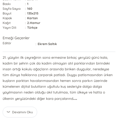
Baskı
:
1
Sayfa Sayısı
:
160
Boyut
:
135x215
Kapak
:
Karton
Kağıt
:
2.Hamur
Yayın Dili
:
Türkçe
Emeği Geçenler
Editör
:
Ekrem Saltık
21. yüzyılın ilk çeyreğinin sona ermesine birkaç yeryüzü günü kala,
kadim bir şehrin çok da kadim olmayan atıl parklarından birindeki
insan artığı kokulu ağaçların arasında biriken duygular, neredeyse
tüm dünya halklarına çarparak patladı. Duygu patlamasından ürken
kuşların parktan havalanmasından hemen sonra parkın üzerinde
kümelenen dijital bulutların uğultulu kuş sesleriyle dalga dalga
yayılmasının neden olduğu akıl tutulması, tüm ülkeye ve hatta o
...
ülkenin yeryüzündeki diğer kara parçalarınd
Devamını Oku