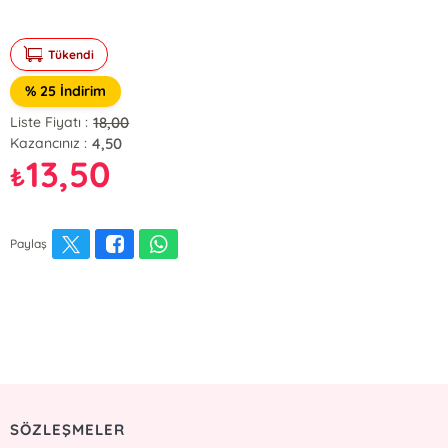
Tükendi
% 25 İndirim
18,00
Liste Fiyatı :
4,50
Kazancınız :
13,50
₺
Paylaş
SÖZLEŞMELER