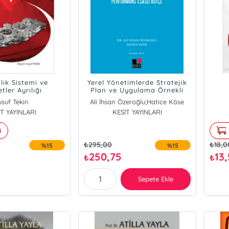
lık Sistemi ve
Yerel Yönetimlerde Stratejik
tler Ayrılığı
Plan ve Uygulama Örnekli
rtışmaları
Performans Esaslı Bütçe
usuf Tekin
Ali İhsan Özeroğlu;Hatice Köse
T YAYINLARI
Ali İhsan Özeroğlu
KESİT YAYINLARI
Hatice Köse
i
₺
295,00
₺
18,0
%15
%15
250,75
13
₺
₺
Sepete Ekle