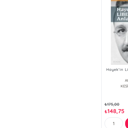
Hayek'in L
At
KESİ
₺
175,00
148,75
₺