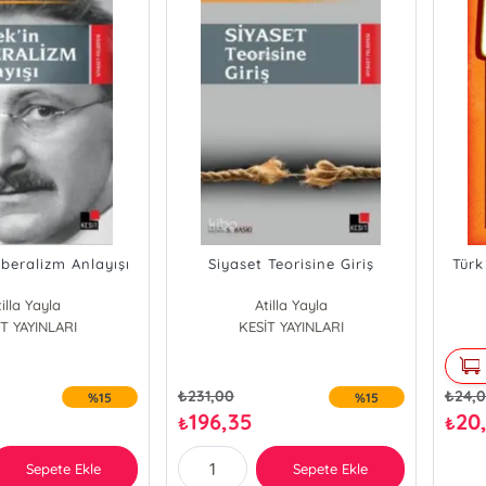
iberalizm Anlayışı
Siyaset Teorisine Giriş
Türk
illa Yayla
Atilla Yayla
T YAYINLARI
KESİT YAYINLARI
₺
231,00
₺
24,
%15
%15
196,35
20
₺
₺
Sepete Ekle
Sepete Ekle