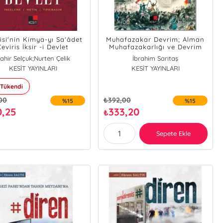
isi'nin Kimya-yı Sa'âdet
Muhafazakar Devrim; Alman
Çeviris İksir -i Devlet
Muhafazakarlığı ve Devrim
ahir Selçuk;Nurten Çelik
İbrahim Sarıtaş
KESİT YAYINLARI
KESİT YAYINLARI
Tükendi
00
₺
392,00
%15
%15
0,25
333,20
₺
Sepete Ekle