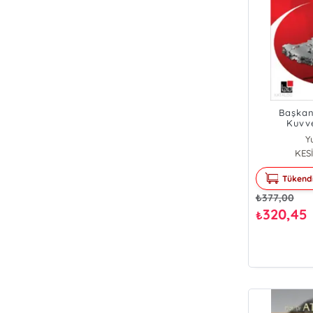
Başkan
Kuvve
Ta
Y
KESİ
Tükend
₺
377,00
320,45
₺