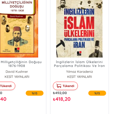
 Milliyetçiliğinin Doğuşu
İngilizlerin İslam Ülkelerini
1876-1908
Parçalama Politikası Ve İran
David Kushner
Yılmaz Karadeniz
KESİT YAYINLARI
KESİT YAYINLARI
Tükendi
Tükendi
00
₺
492,00
%15
%15
,40
418,20
₺