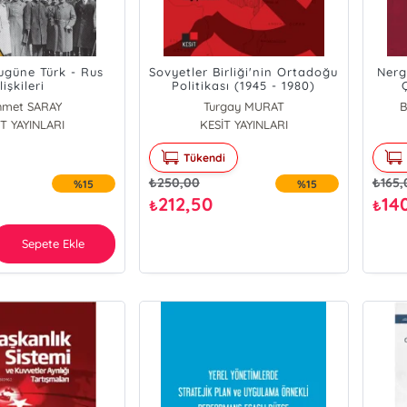
güne Türk - Rus
Sovyetler Birliği'nin Ortadoğu
Nerg
İlişkileri
Politikası (1945 - 1980)
met SARAY
Turgay MURAT
B
T YAYINLARI
KESİT YAYINLARI
Tükendi
₺
250,00
₺
165,
%15
%15
212,50
14
₺
₺
Sepete Ekle