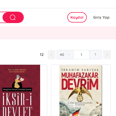
Kaydol
Giriş Yap
12
1