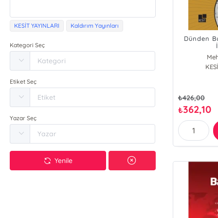
KESİT YAYINLARI
Kaldırım Yayınları
Dünden Bu
Kategori Seç
Meh
KESİ
Etiket Seç
₺
426,00
362,10
₺
Yazar Seç
Yenile