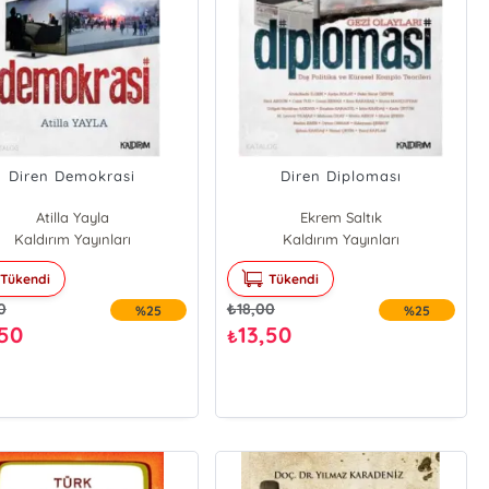
Diren Demokrasi
Diren Diploması
Atilla Yayla
Ekrem Saltık
Kaldırım Yayınları
Kaldırım Yayınları
Tükendi
Tükendi
0
₺
18,00
%25
%25
,50
13,50
₺