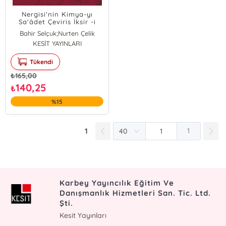
Nergisi'nin Kimya-yı
Sa'âdet Çeviris İksir -i
Devlet
Bahir Selçuk;Nurten Çelik
KESİT YAYINLARI
Tükendi
₺
165,00
140,25
₺
%15
1
1
Karbey Yayıncılık Eğitim Ve
Danışmanlık Hizmetleri San. Tic. Ltd.
Şti.
Kesit Yayınları