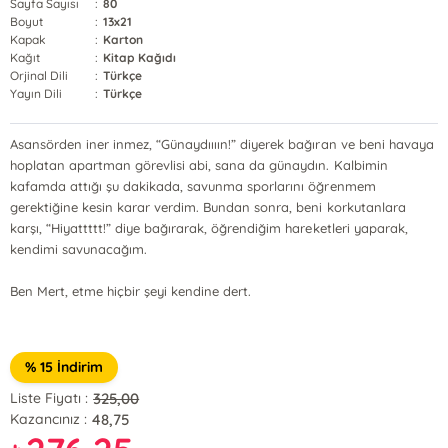
Sayfa Sayısı
:
80
Boyut
:
13x21
Kapak
:
Karton
Kağıt
:
Kitap Kağıdı
Orjinal Dili
:
Türkçe
Yayın Dili
:
Türkçe
Asansörden iner inmez, “Günaydıııın!” diyerek bağıran ve beni havaya
hoplatan apartman görevlisi abi, sana da günaydın. Kalbimin
kafamda attığı şu dakikada, savunma sporlarını öğrenmem
gerektiğine kesin karar verdim. Bundan sonra, beni korkutanlara
karşı, “Hiyattttt!” diye bağırarak, öğrendiğim hareketleri yaparak,
kendimi savunacağım.
Ben Mert, etme hiçbir şeyi kendine dert.
% 15 İndirim
325,00
Liste Fiyatı :
48,75
Kazancınız :