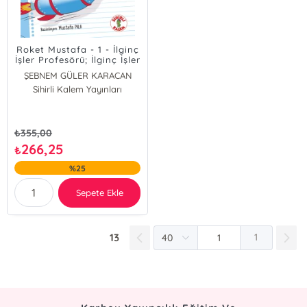
Roket Mustafa - 1 - İlginç
İşler Profesörü; İlginç İşler
Profesörü
ŞEBNEM GÜLER KARACAN
Sihirli Kalem Yayınları
₺
355,00
266,25
₺
%25
Sepete Ekle
13
1