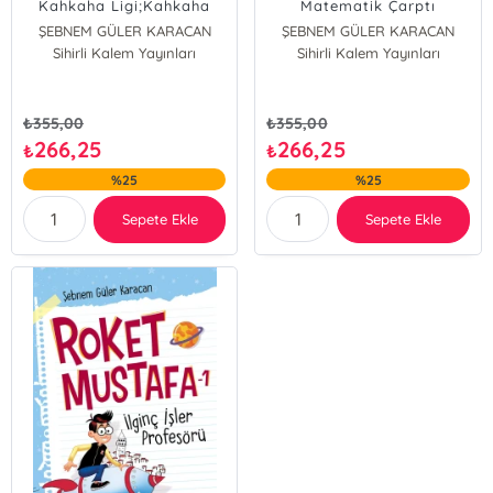
Kahkaha Ligi;Kahkaha
Matematik Çarptı
Ligi
ŞEBNEM GÜLER KARACAN
ŞEBNEM GÜLER KARACAN
Sihirli Kalem Yayınları
Sihirli Kalem Yayınları
₺
355,00
₺
355,00
266,25
266,25
₺
₺
%25
%25
Sepete Ekle
Sepete Ekle