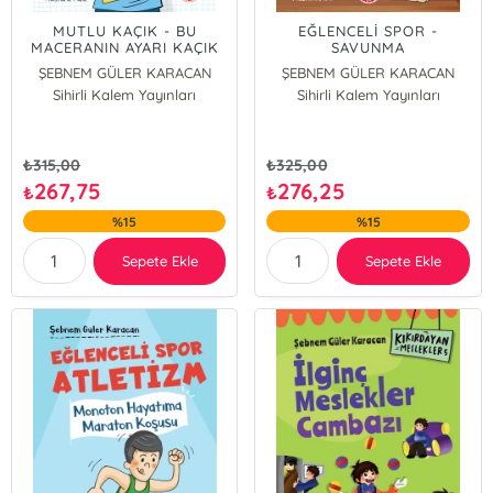
MUTLU KAÇIK - BU
EĞLENCELİ SPOR -
MACERANIN AYARI KAÇIK
SAVUNMA
SPORLARI;Hiiaayt! Kara
ŞEBNEM GÜLER KARACAN
ŞEBNEM GÜLER KARACAN
Kuşak
Sihirli Kalem Yayınları
Sihirli Kalem Yayınları
₺
315,00
₺
325,00
267,75
276,25
₺
₺
%15
%15
Sepete Ekle
Sepete Ekle