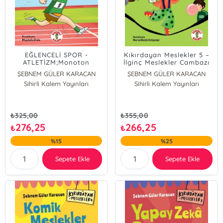
EĞLENCELİ SPOR -
Kıkırdayan Meslekler 5 –
ATLETİZM;Monoton
İlginç Meslekler Cambazı
Hayatıma Maraton
ŞEBNEM GÜLER KARACAN
ŞEBNEM GÜLER KARACAN
Koşusu
Sihirli Kalem Yayınları
Sihirli Kalem Yayınları
₺
325,00
₺
355,00
276,25
266,25
₺
₺
%15
%25
Sepete Ekle
Sepete Ekle