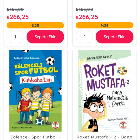
₺
355,00
₺
355,00
266,25
266,25
₺
₺
%25
%25
Sepete Ekle
Sepete Ekle
Eğlenceli Spor Futbol -
Roket Mustafa - 2 - Bana