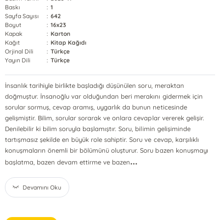
Baskı
:
1
Sayfa Sayısı
:
642
Boyut
:
16x23
Kapak
:
Karton
Kağıt
:
Kitap Kağıdı
Orjinal Dili
:
Türkçe
Yayın Dili
:
Türkçe
İnsanlık tarihiyle birlikte başladığı düşünülen soru, meraktan
doğmuştur. İnsanoğlu var olduğundan beri merakını gidermek için
sorular sormuş, cevap aramış, uygarlık da bunun neticesinde
gelişmiştir. Bilim, sorular sorarak ve onlara cevaplar vererek gelişir.
Denilebilir ki bilim soruyla başlamıştır. Soru, bilimin gelişiminde
tartışmasız şekilde en büyük role sahiptir. Soru ve cevap, karşılıklı
konuşmaların önemli bir bölümünü oluşturur. Soru bazen konuşmayı
...
başlatma, bazen devam ettirme ve bazen
Devamını Oku