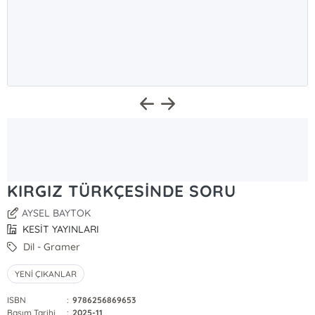
KIRGIZ TÜRKÇESİNDE SORU
AYSEL BAYTOK
KESİT YAYINLARI
Dil - Gramer
YENİ ÇIKANLAR
ISBN
:
9786256869653
Basım Tarihi
:
2025-11