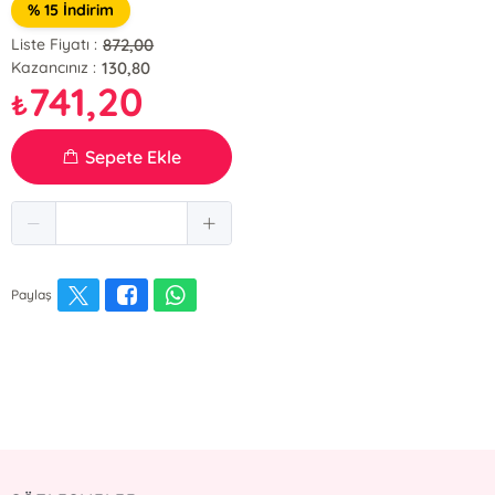
% 15 İndirim
872,00
Liste Fiyatı :
130,80
Kazancınız :
741,20
₺
Sepete Ekle
Paylaş