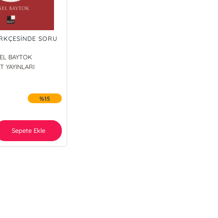
ÜRKÇESİNDE SORU
SEL BAYTOK
T YAYINLARI
%15
Sepete Ekle