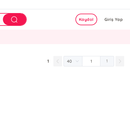
Kaydol
Giriş Yap
1
1