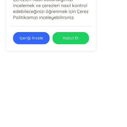
incelemek ve çerezleri nasıl kontrol
edebileceğinizi öğrenmek için Çerez
Politikamızı inceleyebilirsiniz.
İçeriği İncele
Kabul Et
Karbey Yayıncılık Eğitim Ve
Danışmanlık Hizmetleri San. Tic. Ltd.
Şti.