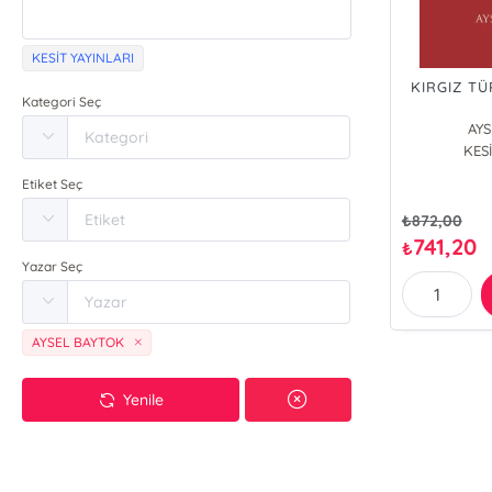
KESİT YAYINLARI
KIRGIZ T
Kategori Seç
AY
KESİ
Etiket Seç
₺
872,00
741,20
₺
Yazar Seç
AYSEL BAYTOK
Yenile