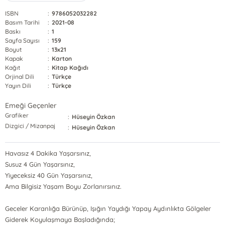
ISBN
:
9786052032282
Basım Tarihi
:
2021-08
Baskı
:
1
Sayfa Sayısı
:
159
Boyut
:
13x21
Kapak
:
Karton
Kağıt
:
Kitap Kağıdı
Orjinal Dili
:
Türkçe
Yayın Dili
:
Türkçe
Emeği Geçenler
Grafiker
:
Hüseyin Özkan
Dizgici / Mizanpaj
:
Hüseyin Özkan
Havasız 4 Dakika Yaşarsınız,
Susuz 4 Gün Yaşarsınız,
Yiyeceksiz 40 Gün Yaşarsınız,
Ama Bilgisiz Yaşam Boyu Zorlanırsınız.
Geceler Karanlığa Bürünüp, Işığın Yaydığı Yapay Aydınlıkta Gölgeler
Giderek Koyulaşmaya Başladığında;