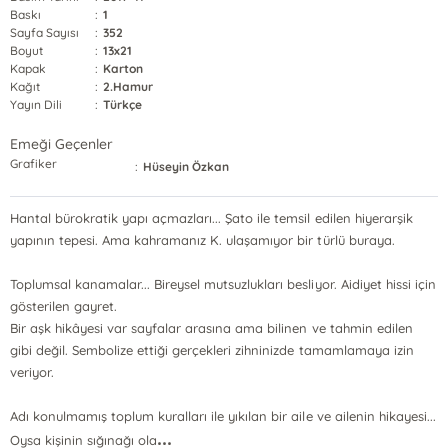
Baskı
:
1
Sayfa Sayısı
:
352
Boyut
:
13x21
Kapak
:
Karton
Kağıt
:
2.Hamur
Yayın Dili
:
Türkçe
Emeği Geçenler
Grafiker
:
Hüseyin Özkan
Hantal bürokratik yapı açmazları... Şato ile temsil edilen hiyerarşik
yapının tepesi. Ama kahramanız K. ulaşamıyor bir türlü buraya.
Toplumsal kanamalar... Bireysel mutsuzlukları besliyor. Aidiyet hissi için
gösterilen gayret.
Bir aşk hikâyesi var sayfalar arasına ama bilinen ve tahmin edilen
gibi değil. Sembolize ettiği gerçekleri zihninizde tamamlamaya izin
veriyor.
Adı konulmamış toplum kuralları ile yıkılan bir aile ve ailenin hikayesi...
...
Oysa kişinin sığınağı ola