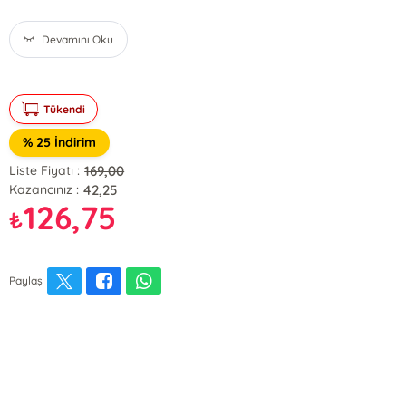
Devamını Oku
Tükendi
% 25 İndirim
169,00
Liste Fiyatı :
42,25
Kazancınız :
126,75
₺
Paylaş