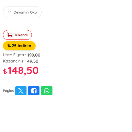
Devamını Oku
Tükendi
% 25 İndirim
198,00
Liste Fiyatı :
49,50
Kazancınız :
148,50
₺
Paylaş