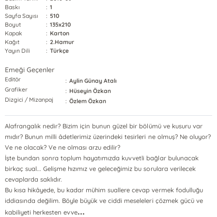
Baskı
:
1
Sayfa Sayısı
:
510
Boyut
:
135x210
Kapak
:
Karton
Kağıt
:
2.Hamur
Yayın Dili
:
Türkçe
Emeği Geçenler
Editör
:
Aylin Günay Atalı
Grafiker
:
Hüseyin Özkan
Dizgici / Mizanpaj
:
Özlem Özkan
Alafrangalık nedir? Bizim için bunun güzel bir bölümü ve kusuru var
mıdır? Bunun milli âdetlerimiz üzerindeki tesirleri ne olmuş? Ne oluyor?
Ve ne olacak? Ve ne olması arzu edilir?
İşte bundan sonra toplum hayatımızda kuvvetli bağlar bulunacak
birkaç sual... Gelişme hızımız ve geleceğimiz bu sorulara verilecek
cevaplarda saklıdır.
Bu kısa hikâyede, bu kadar mühim suallere cevap vermek fodulluğu
iddiasında değilim. Böyle büyük ve ciddi meseleleri çözmek gücü ve
...
kabiliyeti herkesten evve