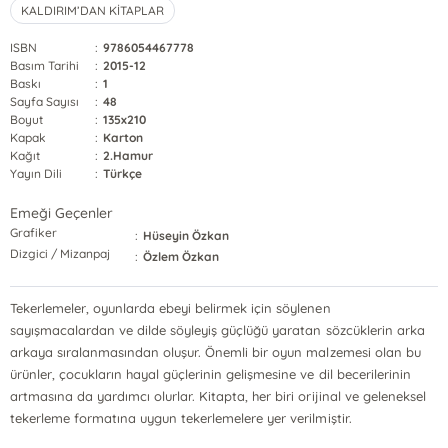
KALDIRIM’DAN KİTAPLAR
ISBN
:
9786054467778
Basım Tarihi
:
2015-12
Baskı
:
1
Sayfa Sayısı
:
48
Boyut
:
135x210
Kapak
:
Karton
Kağıt
:
2.Hamur
Yayın Dili
:
Türkçe
Emeği Geçenler
Grafiker
:
Hüseyin Özkan
Dizgici / Mizanpaj
:
Özlem Özkan
Tekerlemeler, oyunlarda ebeyi belirmek için söylenen
sayışmacalardan ve dilde söyleyiş güçlüğü yaratan sözcüklerin arka
arkaya sıralanmasından oluşur. Önemli bir oyun malzemesi olan bu
ürünler, çocukların hayal güçlerinin gelişmesine ve dil becerilerinin
artmasına da yardımcı olurlar. Kitapta, her biri orijinal ve geleneksel
tekerleme formatına uygun tekerlemelere yer verilmiştir.