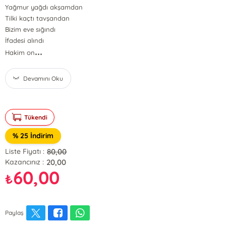
Yağmur yağdı akşamdan
Tilki kaçtı tavşandan
Bizim eve sığındı
İfadesi alındı
...
Hakim on
Devamını Oku
Tükendi
% 25 İndirim
80,00
Liste Fiyatı :
20,00
Kazancınız :
60,00
₺
Paylaş