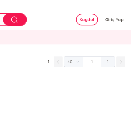
Kaydol
Giriş Yap
1
1