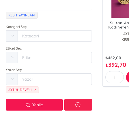
KESİT YAYINLARI
Sultan A
Kategori Seç
Kadınefen
AY
KESİ
Etiket Seç
₺
462,00
392,70
₺
Yazar Seç
AYTÜL DEVELİ
Yenile