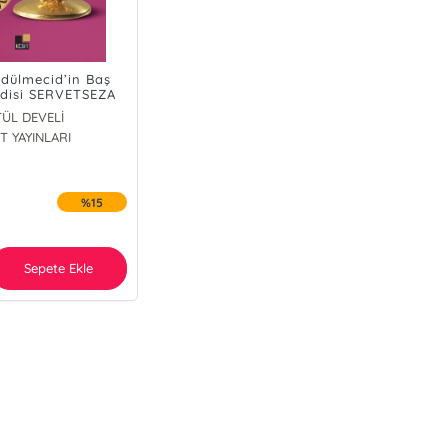
bdülmecid’in Baş
disi SERVETSEZA
TÜL DEVELİ
T YAYINLARI
%15
Sepete Ekle