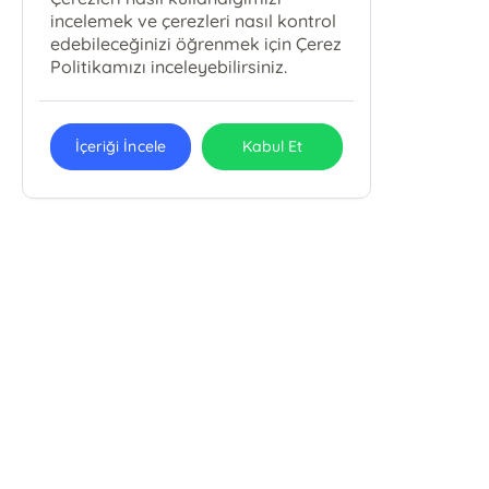
incelemek ve çerezleri nasıl kontrol
edebileceğinizi öğrenmek için Çerez
Politikamızı inceleyebilirsiniz.
İçeriği İncele
Kabul Et
Karbey Yayıncılık Eğitim Ve
Danışmanlık Hizmetleri San. Tic. Ltd.
Şti.