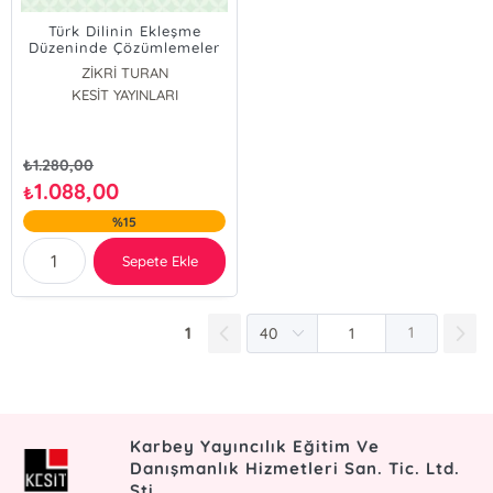
Türk Dilinin Ekleşme
Düzeninde Çözümlemeler
ZİKRİ TURAN
KESİT YAYINLARI
AYŞE AYDIN
ÇİĞDEM TOPÇU
BAHRİ KUŞ
₺
1.280,00
1.088,00
₺
%15
Sepete Ekle
1
1
Karbey Yayıncılık Eğitim Ve
Danışmanlık Hizmetleri San. Tic. Ltd.
Şti.