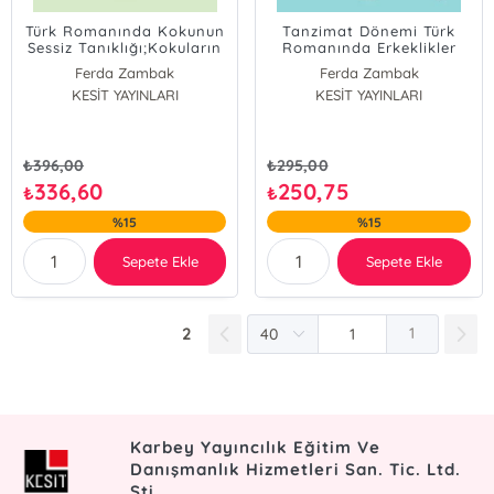
Türk Romanında Kokunun
Tanzimat Dönemi Türk
Sessiz Tanıklığı;Kokuların
Romanında Erkeklikler
Gölgesindeki Bedenler,
Ferda Zambak
Ferda Zambak
Mekânlar ve Zamanlar
KESİT YAYINLARI
KESİT YAYINLARI
₺
396,00
₺
295,00
336,60
250,75
₺
₺
%15
%15
Sepete Ekle
Sepete Ekle
2
1
Karbey Yayıncılık Eğitim Ve
Danışmanlık Hizmetleri San. Tic. Ltd.
Şti.