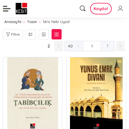
Kaydol
Anasayfa
Yazar
İdris Nebi Uysal
Filtre
2
1