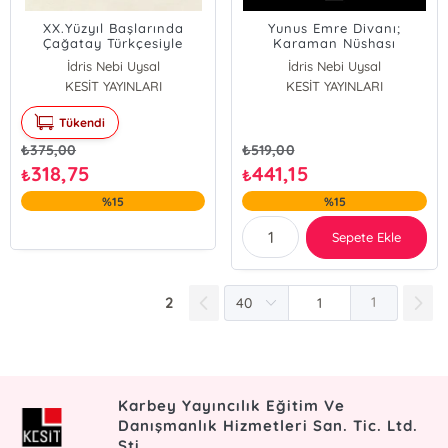
XX.Yüzyıl Başlarında
Yunus Emre Divanı;
Çağatay Türkçesiyle
Karaman Nüshası
Yazılmış Bir Tıp Metni
İdris Nebi Uysal
İdris Nebi Uysal
Tabibçilik
KESİT YAYINLARI
KESİT YAYINLARI
Tükendi
₺
375,00
₺
519,00
318,75
441,15
₺
₺
%15
%15
Sepete Ekle
2
1
Karbey Yayıncılık Eğitim Ve
Danışmanlık Hizmetleri San. Tic. Ltd.
Şti.