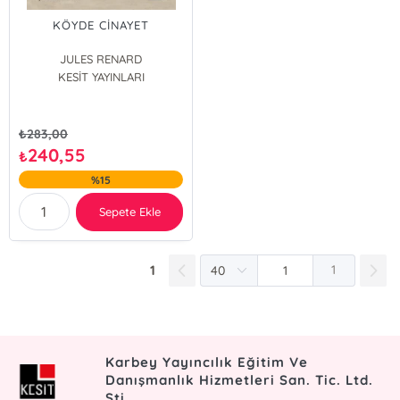
KÖYDE CİNAYET
JULES RENARD
KESİT YAYINLARI
₺
283,00
240,55
₺
%15
Sepete Ekle
1
1
Karbey Yayıncılık Eğitim Ve
Danışmanlık Hizmetleri San. Tic. Ltd.
Şti.