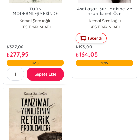
TÜRK
Asallaşan Şiir: Makine Ve
MODERNLEŞMESİNDE
İnsan İsmet Özel
YABANCILAŞMA Epistemik
Kemal Şamlıoğlu
Kemal Şamlıoğlu
Kopuş
KESİT YAYINLARI
KESİT YAYINLARI
Tükendi
₺
327,00
₺
193,00
277,95
164,05
₺
₺
%15
%15
Sepete Ekle