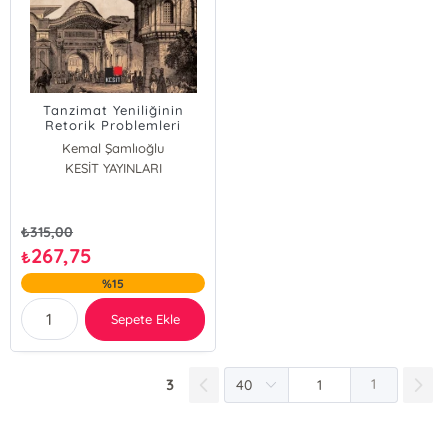
Tanzimat Yeniliğinin
Retorik Problemleri
Kemal Şamlıoğlu
KESİT YAYINLARI
₺
315,00
267,75
₺
%15
Sepete Ekle
3
1