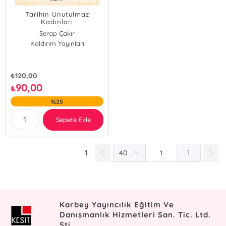
Tarihin Unutulmaz
Kadınları
Serap Çakır
Kaldırım Yayınları
₺
120,00
90,00
₺
%25
Sepete Ekle
1
1
Karbey Yayıncılık Eğitim Ve
Danışmanlık Hizmetleri San. Tic. Ltd.
Şti.