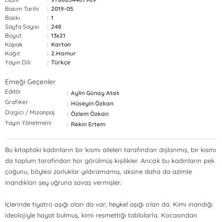
Basım Tarihi
:
2019-05
Baskı
:
1
Sayfa Sayısı
:
248
Boyut
:
13x21
Kapak
:
Karton
Kağıt
:
2.Hamur
Yayın Dili
:
Türkçe
Emeği Geçenler
Editör
:
Aylin Günay Atalı
Grafiker
:
Hüseyin Özkan
Dizgici / Mizanpaj
:
Özlem Özkan
Yayın Yönetmeni
:
Rekin Ertem
Bu kitaptaki kadınların bir kısmı aileleri tarafından dışlanmış, bir kısmı
da toplum tarafindan hor görülmüş kişilikler. Ancak bu kadınların pek
çoğunu, böylesi zorluklar yıldıramamış, aksine daha da azimle
inandıkları şey uğruna savaş vermişler.
İçlerinde tiyatro aşığı olan da var, heykel aşığı olan da. Kimi inandığı
ideolojiyle hayat bulmuş, kimi resmettiği tablolarla. Kocasından