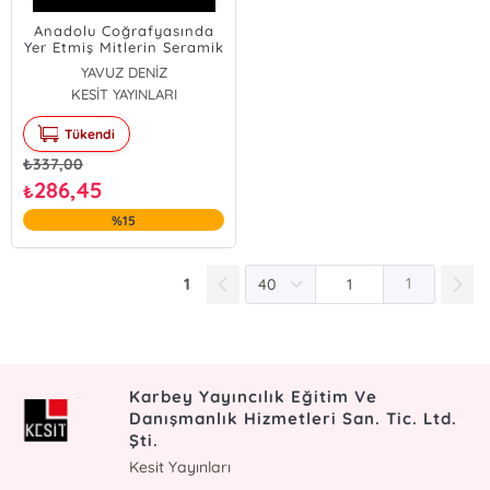
Anadolu Coğrafyasında
Yer Etmiş Mitlerin Seramik
Yüzeylerde
YAVUZ DENİZ
Yorumlanmaları
KESİT YAYINLARI
Tükendi
₺
337,00
286,45
₺
%15
1
1
Karbey Yayıncılık Eğitim Ve
Danışmanlık Hizmetleri San. Tic. Ltd.
Şti.
Kesit Yayınları