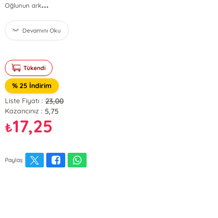
...
Oğlunun ark
Devamını Oku
Tükendi
% 25 İndirim
23,00
Liste Fiyatı :
5,75
Kazancınız :
17,25
₺
Paylaş