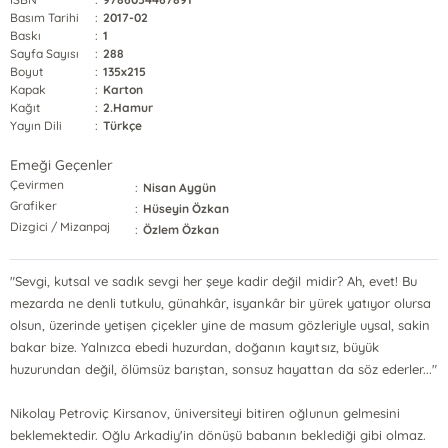
Basım Tarihi
:
2017-02
Baskı
:
1
Sayfa Sayısı
:
288
Boyut
:
135x215
Kapak
:
Karton
Kağıt
:
2.Hamur
Yayın Dili
:
Türkçe
Emeği Geçenler
Çevirmen
:
Nisan Aygün
Grafiker
:
Hüseyin Özkan
Dizgici / Mizanpaj
:
Özlem Özkan
"Sevgi, kutsal ve sadık sevgi her şeye kadir değil midir? Ah, evet! Bu
mezarda ne denli tutkulu, günahkâr, isyankâr bir yürek yatıyor olursa
olsun, üzerinde yetişen çiçekler yine de masum gözleriyle uysal, sakin
bakar bize. Yalnızca ebedi huzurdan, doğanın kayıtsız, büyük
huzurundan değil, ölümsüz barıştan, sonsuz hayattan da söz ederler..."
Nikolay Petroviç Kirsanov, üniversiteyi bitiren oğlunun gelmesini
beklemektedir. Oğlu Arkadiy'in dönüşü babanın beklediği gibi olmaz.