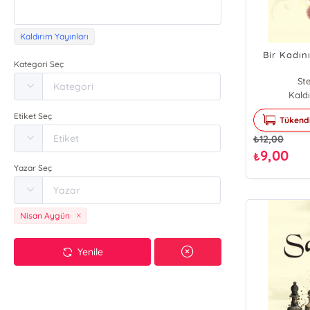
Kaldırım Yayınları
Bir Kadın
Kategori Seç
St
Kaldı
Etiket Seç
Tükend
₺
12,00
9,00
₺
Yazar Seç
Nisan Aygün
Yenile