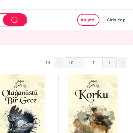
Kaydol
Giriş Yap
14
1