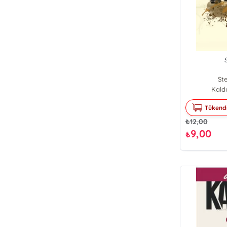
St
Kaldı
Tükend
₺
12,00
9,00
₺