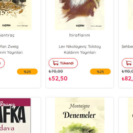
Santraç
İtiraflarım
efan Zweig
Lev Nikolayeviç Tolstoy
rım Yayınları
Kaldırım Yayınları
i
Tükendi
₺
70,00
₺
110,
%25
%25
52,50
82
₺
₺