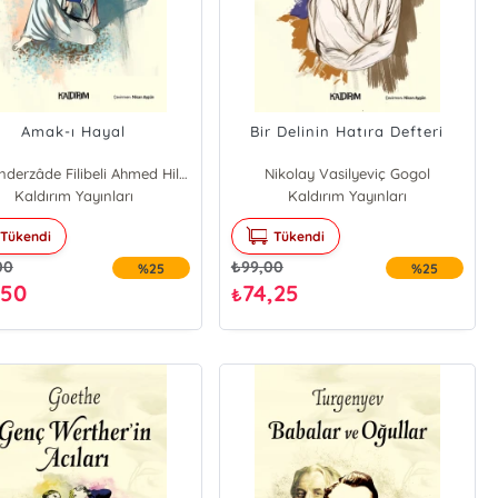
Amak-ı Hayal
Bir Delinin Hatıra Defteri
Şehbenderzâde Filibeli Ahmed Hilmi
Nikolay Vasilyeviç Gogol
Kaldırım Yayınları
Kaldırım Yayınları
Tükendi
Tükendi
00
₺
99,00
%25
%25
,50
74,25
₺