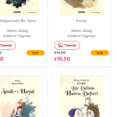
Olağanüstü Bir Gece
Korku
Stefan Zweig
Stefan Zweig
Kaldırım Yayınları
Kaldırım Yayınları
Tükendi
Tükendi
0
₺
14,00
%25
%25
00
10,50
₺