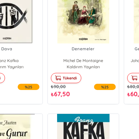
Dava
Denemeler
Ge
anz Kafka
Michel De Montaigne
Joh
rım Yayınları
Kaldırım Yayınları
i
Tükendi
₺
90,00
₺
80,
%25
%25
67,50
60
₺
₺