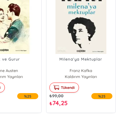
k ve Gurur
Milena'ya Mektuplar
ne Austen
Franz Kafka
rım Yayınları
Kaldırım Yayınları
i
Tükendi
₺
99,00
%25
%25
74,25
₺