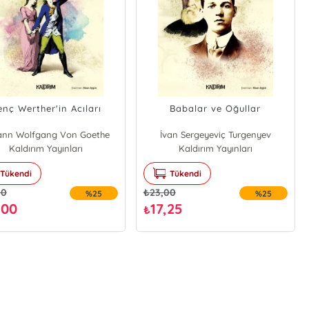
nç Werther'in Acıları
Babalar ve Oğullar
ann Wolfgang Von Goethe
İvan Sergeyeviç Turgenyev
Kaldırım Yayınları
Kaldırım Yayınları
Tükendi
Tükendi
00
₺
23,00
%25
%25
,00
17,25
₺