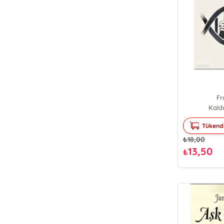
Fr
Kaldı
Tükend
₺
18,00
13,50
₺