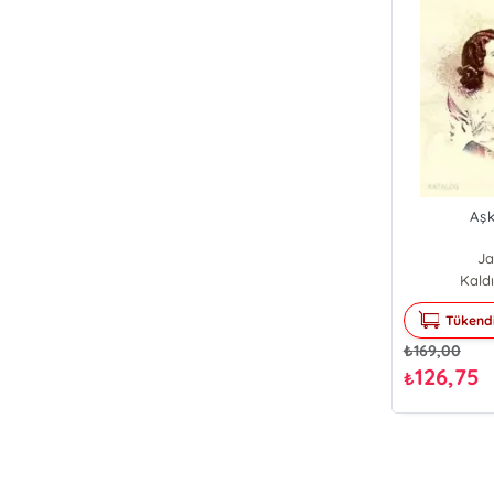
Aş
Ja
Kaldı
Tükend
₺
169,00
126,75
₺