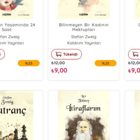
ın Yaşamında 24
Bilinmeyen Bir Kadının
Saat
Mektupları
efan Zweig
Stefan Zweig
rım Yayınları
Kaldırım Yayınları
i
Tükendi
₺
12,00
₺
12,0
%25
%25
9,00
9,
₺
₺